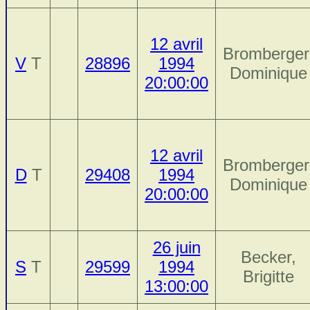
12 avril
Bromberger
V
T
28896
1994
Dominique
20:00:00
12 avril
Bromberger
D
T
29408
1994
Dominique
20:00:00
26 juin
Becker,
S
T
29599
1994
Brigitte
13:00:00