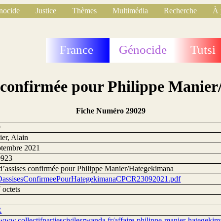
nocide
Justice
Thèmes
Multimédia
Recherche
À 
France
Génocide
Tutsi
s confirmée pour Philippe Manie
Fiche Numéro 29029
9
er, Alain
ptembre 2021
0923
d’assises confirmée pour Philippe Manier/Hategekimana
assisesConfirmeePourHategekimanaCPCR23092021.pdf
 octets
R
/www.collectifpartiescivilesrwanda.fr/affaire-philippe-manier-hategeki