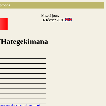
propos
Mise à jour:
16 février 2026
r/Hategekimana
mana-un-dossier-qui-avance/