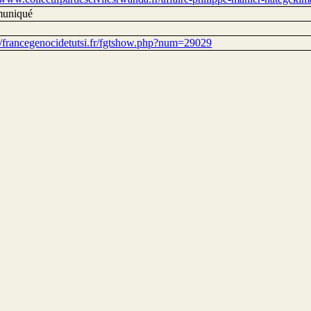
uniqué
://francegenocidetutsi.fr/fgtshow.php?num=29029