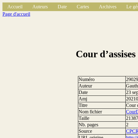
Accueil
Auteurs
Date
Cartes
Archives
Le gé
Page d'accueil
Cour d’assise
Numéro
2902
Auteur
Gauthi
Date
23 se
Amj
2021
Titre
Cour 
Nom fichier
CourD
Taille
21387
Nb. pages
2
Source
CPC
URL origine
http:/