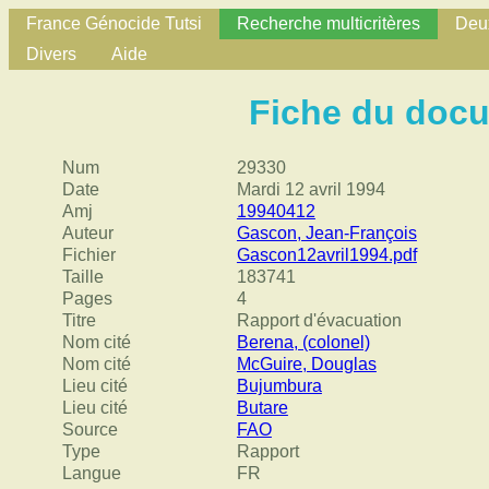
France Génocide Tutsi
Recherche multicritères
Deux
Divers
Aide
Fiche du doc
Num
29330
Date
Mardi 12 avril 1994
Amj
19940412
Auteur
Gascon, Jean-François
Fichier
Gascon12avril1994.pdf
Taille
183741
Pages
4
Titre
Rapport d'évacuation
Nom cité
Berena, (colonel)
Nom cité
McGuire, Douglas
Lieu cité
Bujumbura
Lieu cité
Butare
Source
FAO
Type
Rapport
Langue
FR