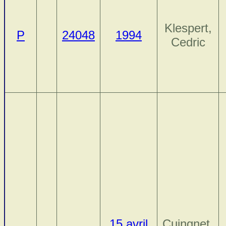
Klespert,
P
24048
1994
Cedric
15 avril
Cuingnet,