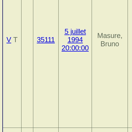
5 juillet
Masure,
V
T
35111
1994
Bruno
20:00:00