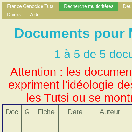
France Génocide Tutsi
Recherche multicritères
Deux
Divers
Aide
Documents pour Mo
1 à 5 de 5 doc
Attention : les docume
expriment l'idéologie d
les Tutsi ou se mont
Doc
G
Fiche
Date
Auteur