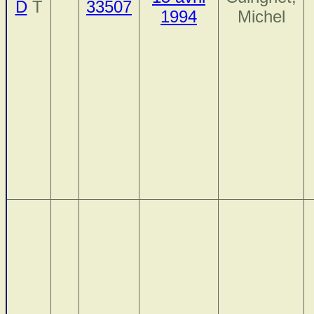
D
T
33507
1994
Michel