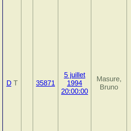
5 juillet
Masure,
D
T
35871
1994
Bruno
20:00:00