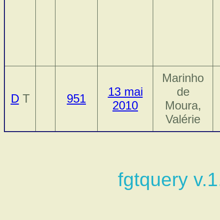
Marinho
13 mai
de
D
T
951
2010
Moura,
Valérie
fgtquery v.1