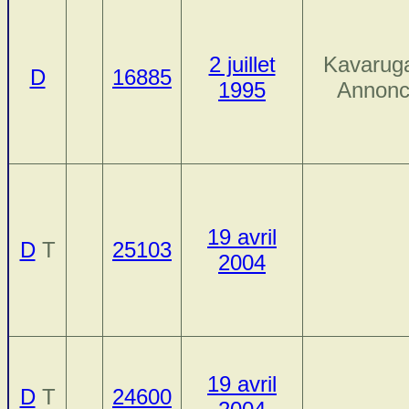
2 juillet
Kavarug
D
16885
1995
Annonc
19 avril
D
T
25103
2004
19 avril
D
T
24600