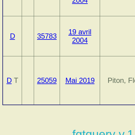
2004
19 avril
D
35783
2004
D
T
25059
Mai 2019
Piton, Fl
fgtquery v.1