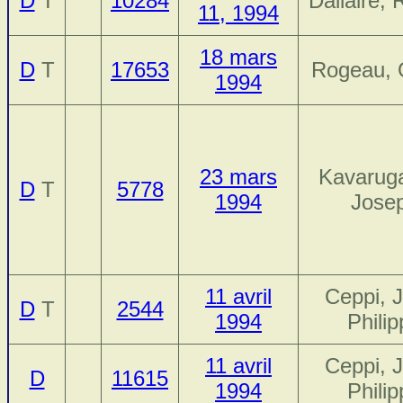
D
T
10284
Dallaire,
11, 1994
18 mars
D
T
17653
Rogeau, O
1994
23 mars
Kavarug
D
T
5778
1994
Jose
11 avril
Ceppi, 
D
T
2544
1994
Phili
11 avril
Ceppi, 
D
11615
1994
Phili