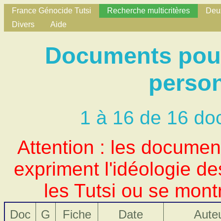
France Génocide Tutsi
Recherche multicritères
Deux
Divers
Aide
Documents pour 
person
1 à 16 de 16 do
Attention : les docume
expriment l'idéologie d
les Tutsi ou se mont
Doc
G
Fiche
Date
Aute