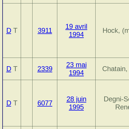
19 avril
D
T
3911
Hock, (m
1994
23 mai
D
T
2339
Chatain,
1994
28 juin
Degni-S
D
T
6077
1995
Ren