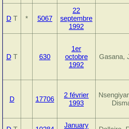
22
D
T
*
5067
septembre
1992
1er
D
T
630
octobre
Gasana, 
1992
2 février
Nsengiya
D
17706
1993
Dism
January