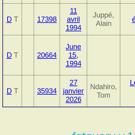
11
Juppé,
D
T
17398
avril
Alain
1994
June
D
T
20664
15,
1994
27
L
Ndahiro,
D
T
35934
janvier
Tom
2026