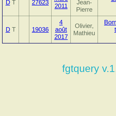
D
T
27623
Jean-
2011
Pierre
4
Bomb
Olivier,
D
T
19036
août
Mathieu
2017
fgtquery v.1