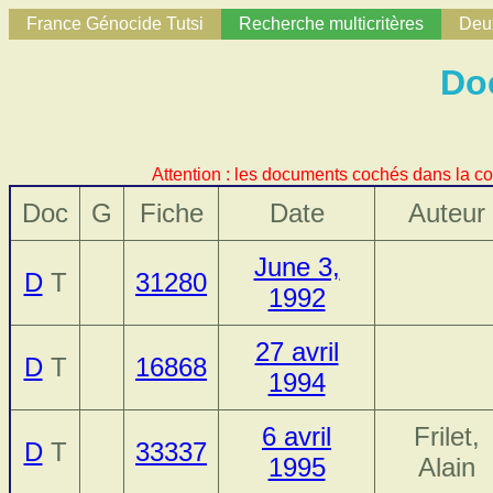
France Génocide Tutsi
Recherche multicritères
Deux
Do
Attention : les documents cochés dans la co
Doc
G
Fiche
Date
Auteur
June 3,
D
T
31280
1992
27 avril
D
T
16868
1994
6 avril
Frilet,
D
T
33337
1995
Alain