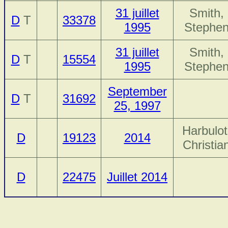
31 juillet
Smith,
D
T
33378
1995
Stephe
31 juillet
Smith,
D
T
15554
1995
Stephe
September
D
T
31692
25, 1997
Harbulot
D
19123
2014
Christia
D
22475
Juillet 2014