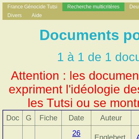
France Génocide Tutsi
Recherche multicritères
Deux
Divers
Aide
Documents po
1 à 1 de 1 doc
Attention : les docume
expriment l'idéologie d
les Tutsi ou se mont
Doc
G
Fiche
Date
Auteur
26
Englebert,