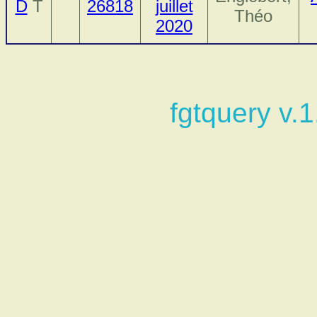
D
T
26818
juillet
Théo
2020
fgtquery v.1