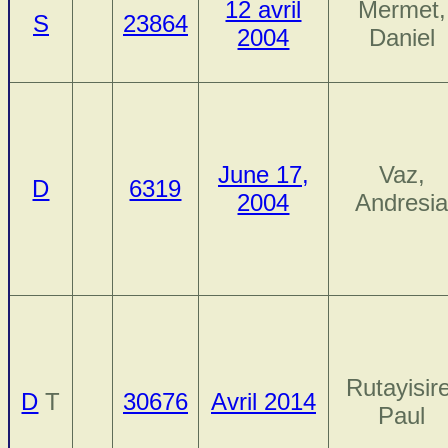
12 avril
Mermet,
S
23864
2004
Daniel
June 17,
Vaz,
D
6319
2004
Andresi
Rutayisire
D
T
30676
Avril 2014
Paul