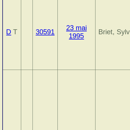
23 mai
D
T
30591
Briet, Sylv
1995