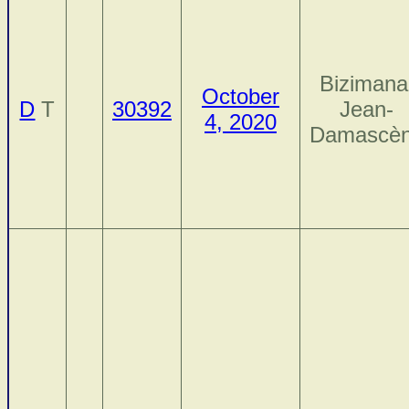
Bizimana
October
D
T
30392
Jean-
4, 2020
Damascè