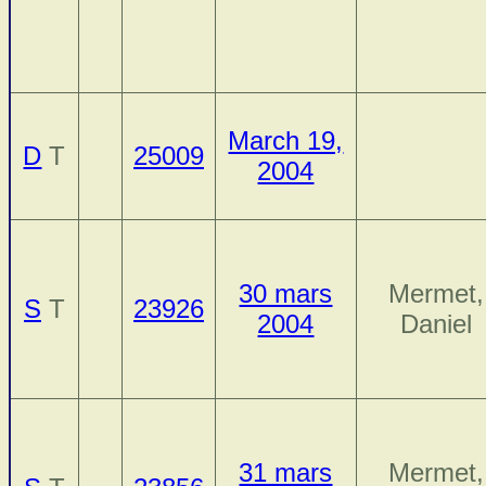
March 19,
D
T
25009
2004
30 mars
Mermet,
S
T
23926
2004
Daniel
31 mars
Mermet,