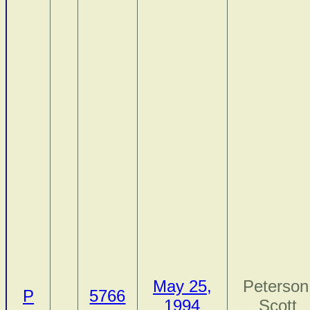
May 25,
Peterson
P
5766
1994
Scott