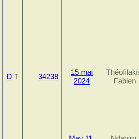
15 mai
Théofilaki
D
T
34238
2024
Fabien
May 11,
Ndahiro,