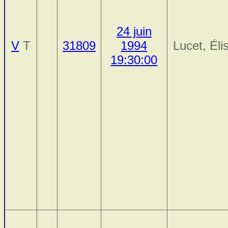
24 juin
V
T
31809
1994
Lucet, Éli
19:30:00