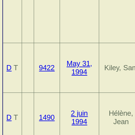
May 31,
D
T
9422
Kiley, Sa
1994
2 juin
Hélène,
D
T
1490
1994
Jean