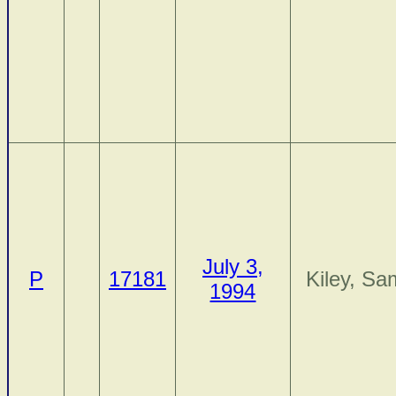
July 3,
P
17181
Kiley, Sa
1994