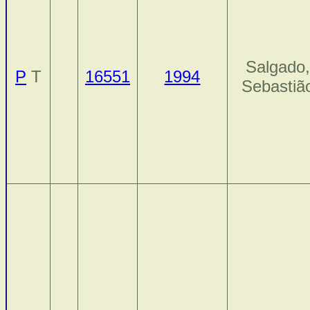
Salgado
P
T
16551
1994
Sebastiã