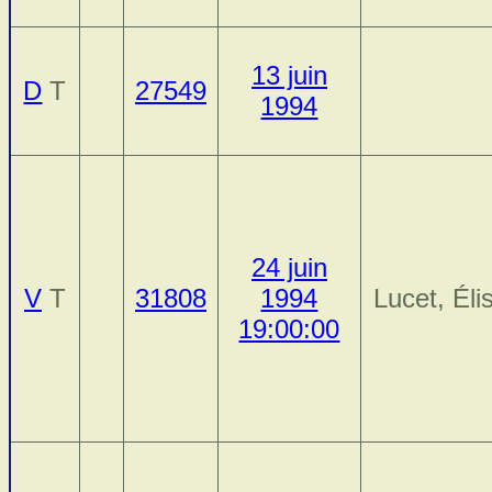
13 juin
D
T
27549
1994
24 juin
V
T
31808
1994
Lucet, Éli
19:00:00