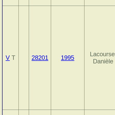
Lacourse
V
T
28201
1995
Danièle