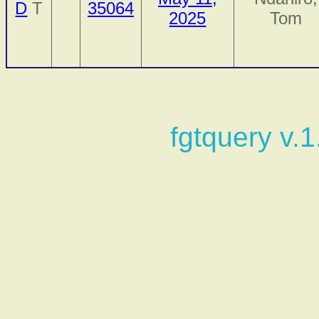
D
T
35064
2025
Tom
fgtquery v.1