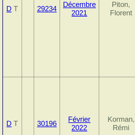
Décembre
Piton,
D
T
29234
2021
Florent
Février
Korman,
D
T
30196
2022
Rémi