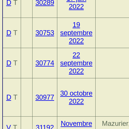
D
T
30289
2022
19
D
T
30753
septembre
2022
22
D
T
30774
septembre
2022
30 octobre
D
T
30977
2022
Novembre
Mazurier
V
T
31192