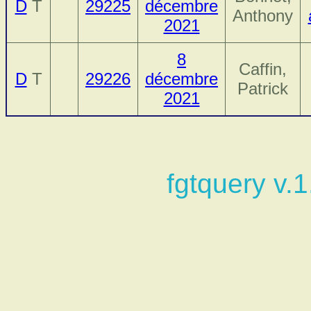
D
T
29225
décembre
Anthony
2021
8
Caffin,
D
T
29226
décembre
Patrick
2021
fgtquery v.1