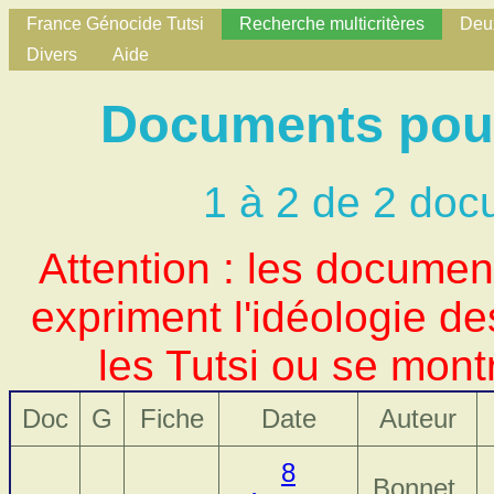
France Génocide Tutsi
Recherche multicritères
Deux
Divers
Aide
Documents pour 
1 à 2 de 2 doc
Attention : les docume
expriment l'idéologie d
les Tutsi ou se mont
Doc
G
Fiche
Date
Auteur
8
Bonnet,