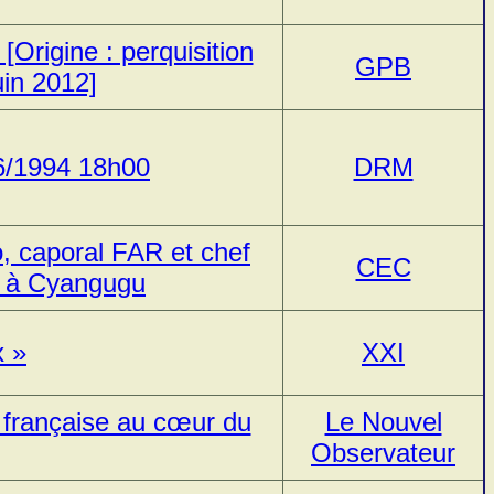
[Origine : perquisition
GPB
uin 2012]
06/1994 18h00
DRM
, caporal FAR et chef
CEC
 à Cyangugu
x »
XXI
 française au cœur du
Le Nouvel
Observateur