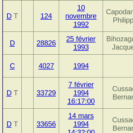
10
Capodan
D
T
124
novembre
Philip
1992
25 février
Bihozag
D
28826
1993
Jacqu
C
4027
1994
7 février
Cussa
D
T
33729
1994
Berna
16:17:00
14 mars
Cussa
D
T
33656
1994
Berna
14:32:00