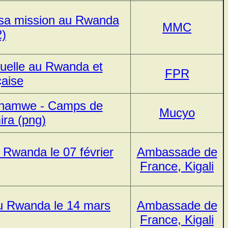
 sa mission au Rwanda
MMC
2)
tuelle au Rwanda et
FPR
çaise
rahamwe - Camps de
Mucyo
ra (png)
u Rwanda le 07 février
Ambassade de
France, Kigali
 au Rwanda le 14 mars
Ambassade de
France, Kigali