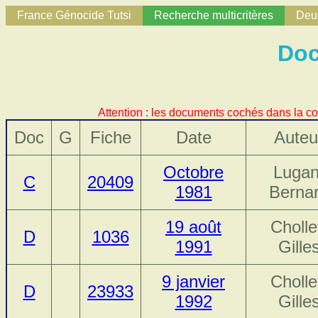
France Génocide Tutsi
Recherche multicritères
Deux
Doc
Attention : les documents cochés dans la co
Doc
G
Fiche
Date
Auteu
Octobre
Lugan
C
20409
1981
Berna
19 août
Cholle
D
1036
1991
Gille
9 janvier
Cholle
D
23933
1992
Gille