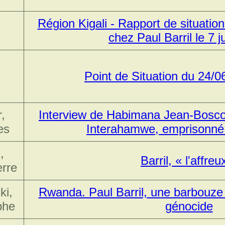
Région Kigali - Rapport de situation 
chez Paul Barril le 7 j
Point de Situation du 24/
,
Interview de Habimana Jean-Bosco
es
Interahamwe, emprisonné
,
Barril, « l'affreu
erre
ki,
Rwanda. Paul Barril, une barbouze
phe
génocide