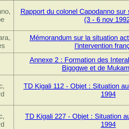
no,
Rapport du colonel Capodanno sur
pe
(3 - 6 nov 199
ara,
Mémorandum sur la situation ac
es
l’intervention fran
Annexe 2 : Formation des Inte
Bigogwe et de Mukami
c,
TD Kigali 112 - Objet : Situation a
rd
1994
c,
TD Kigali 227 - Objet : Situation
rd
1994