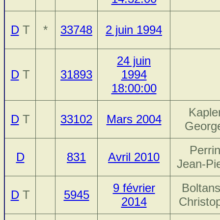
D
T
*
33748
2 juin 1994
24 juin
D
T
31893
1994
18:00:00
Kapler
D
T
33102
Mars 2004
Georg
Perrin
D
831
Avril 2010
Jean-Pi
9 février
Boltans
D
T
5945
2014
Christo