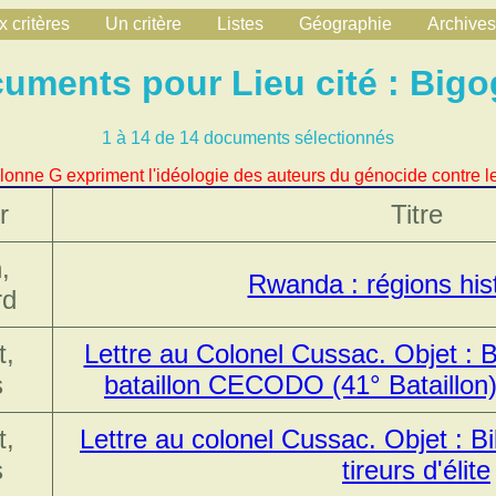
 critères
Un critère
Listes
Géographie
Archives
uments pour Lieu cité : Big
1 à 14 de 14 documents sélectionnés
lonne G expriment l'idéologie des auteurs du génocide contre le
r
Titre
,
Rwanda : régions his
rd
t,
Lettre au Colonel Cussac. Objet : Bi
s
bataillon CECODO (41° Bataillon)
t,
Lettre au colonel Cussac. Objet : Bil
s
tireurs d'élite