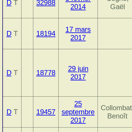
D
T
32988
2014
Gaël
17 mars
D
T
18194
2017
29 juin
D
T
18778
2017
25
Collombat
D
T
19457
septembre
Benoît
2017