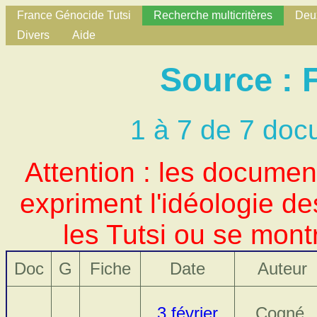
France Génocide Tutsi
Recherche multicritères
Deux
Divers
Aide
Source : 
1 à 7 de 7 doc
Attention : les docume
expriment l'idéologie d
les Tutsi ou se mont
Doc
G
Fiche
Date
Auteur
3 février
Cogné,