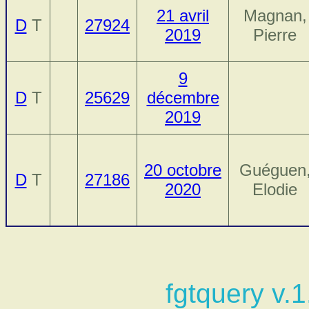
21 avril
Magnan,
D
T
27924
2019
Pierre
9
D
T
25629
décembre
2019
20 octobre
Guéguen
D
T
27186
2020
Elodie
fgtquery v.1