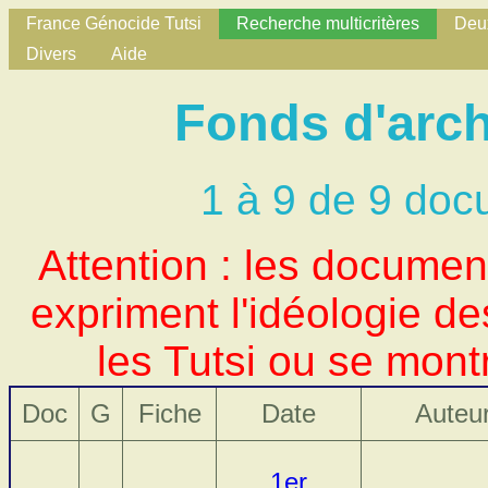
France Génocide Tutsi
Recherche multicritères
Deux
Divers
Aide
Fonds d'arch
1 à 9 de 9 doc
Attention : les docume
expriment l'idéologie d
les Tutsi ou se mont
Doc
G
Fiche
Date
Auteu
1er