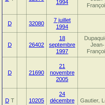
1994
Franço
7 juillet
D
32080
1994
18
Dupaqui
D
26402
septembre
Jean-
1997
Franço
21
D
21690
novembre
2005
24
D
T
10205
décembre
Gautier, L