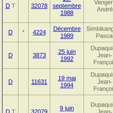
Vangen
D
T
32078
septembre
André
1988
Décembre
Simbikan
D
*
4224
1989
Pasca
Dupaqui
25 juin
D
3873
Jean-
1992
Franço
Dupaqui
19 mai
D
11631
Jean-
1994
Franço
Dupaqui
9 juin
D
T
32079
Jean-