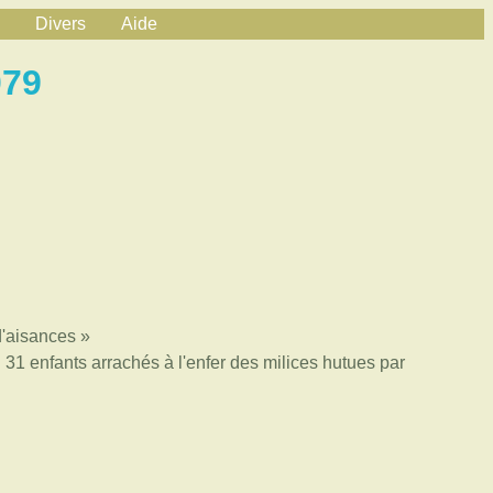
Divers
Aide
079
d'aisances »
: 31 enfants arrachés à l'enfer des milices hutues par