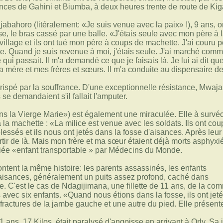
inces de Gahini et Biumba, à deux heures trente de route de Kiga
ajabahoro (litéralement: «Je suis venue avec la paix» !), 9 ans,
e, le bras cassé par une balle. «J'étais seule avec mon père à 
llage et ils ont tué mon père à coups de machette. J'ai couru pour
ie. Quand je suis revenue à moi, j'étais seule. J'ai marché com
 qui passait. Il m'a demandé ce que je faisais là. Je lui ai dit q
 mère et mes frères et sœurs. Il m'a conduite au dispensaire d
 crispé par la souffrance. D'une exceptionnelle résistance, Mwaj
se demandaient s'il fallait l'amputer.
s la Vierge Marie») est également une miraculée. Elle à survéc
 à la machette : «La milice est venue avec les soldats. Ils ont 
blessés et ils nous ont jetés dans la fosse d'aisances. Après leur
ir de là. Mais mon frère et ma sœur étaient déjà morts asphyxiés
triée «enfant transportable » par Médecins du Monde.
ntent la même histoire: les parents assassinés, les enfants
'aisances, généralement un puits assez profond, caché dans
. C'est le cas de Ndagijimana, une fillette de 11 ans, de la c
s avec six enfants. «Quand nous étions dans la fosse, ils ont jeté
ractures de la jambe gauche et une autre du pied. Elle présent
 ans, 17 Kilos, était paralysé d'angoisse en arrivant à Orly. 