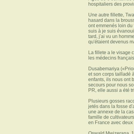
hospitaliers des prov
Une autre fillette, Tw
hasard dans la brouss
ont emmenés loin du vi
suis à je suis évanou
tard, j'ai vu un homme
qu'étaient devenus ma
La fillete a le visage
les médecins français 
Dusabemariya («Prion
et son corps tailladé
enfants, ils nous ont 
secours pour nous sort
PR, elle aussi a été 
Plusieurs gosses raco
jetés dans la fosse d
une annexe de la case
famille de cultivateur
en France avec deux f
Oswald Mwizerana, 11