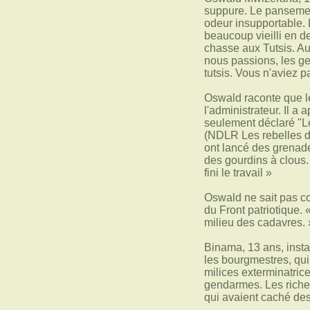
suppure. Le pansement
odeur insupportable. L
beaucoup vieilli en d
chasse aux Tutsis. Au 
nous passions, les ge
tutsis. Vous n'aviez p
Oswald raconte que le
l'administrateur. Il a
seulement déclaré "Le
(NDLR Les rebelles du
ont lancé des grenades
des gourdins à clous. 
fini le travail »
Oswald ne sait pas com
du Front patriotique. 
milieu des cadavres. 
Binama, 13 ans, insta
les bourgmestres, qui
milices exterminatrice
gendarmes. Les riches 
qui avaient caché des 