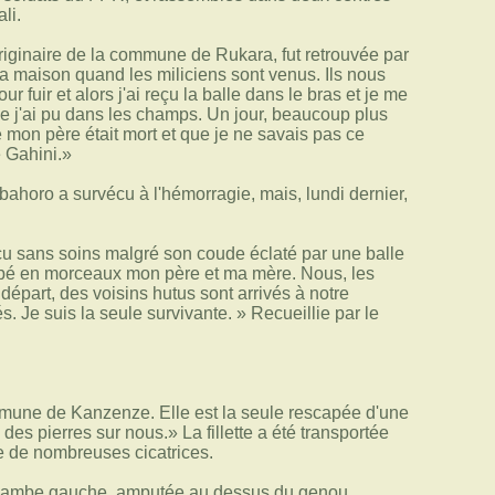
li.
 originaire de la commune de Rukara, fut retrouvée par
la maison quand les miliciens sont venus. Ils nous
 fuir et alors j'ai reçu la balle dans le bras et je me
me j'ai pu dans les champs. Un jour, beaucoup plus
ue mon père était mort et que je ne savais pas ce
e Gahini.»
abahoro a survécu à l'hémorragie, mais, lundi dernier,
u sans soins malgré son coude éclaté par une balle
coupé en morceaux mon père et ma mère. Nous, les
 départ, des voisins hutus sont arrivés à notre
. Je suis la seule survivante. » Recueillie par le
ommune de Kanzenze. Elle est la seule rescapée d'une
 des pierres sur nous.» La fillette a été transportée
e de nombreuses cicatrices.
Sa jambe gauche, amputée au dessus du genou,