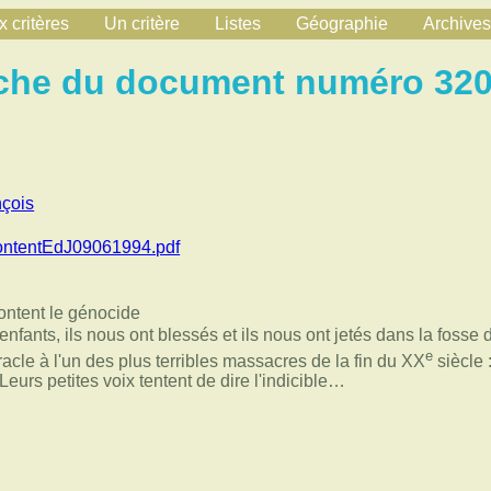
 critères
Un critère
Listes
Géographie
Archives
che du document numéro 32
nçois
ontentEdJ09061994.pdf
content le génocide
nfants, ils nous ont blessés et ils nous ont jetés dans la fosse 
e
racle à l'un des plus terribles massacres de la fin du XX
siècle 
urs petites voix tentent de dire l'indicible…