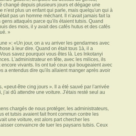
été changé depuis plusieurs jours et dégage une
Ce n'est plus un enfant qui parle, mais quelqu'un qui à
tait pas un homme méchant. Il n'avait jamais fait la
es gens attaqués parce qu'ils étaient tutsis. Quand
is des mois, il y avait des cafés hutus et des cafés
tué. »
une »: «Un jour, on a vu arriver les gendarmes avec
hose à leur dire. Quand on était tous 1à, il a
Vous savez pourquoi vous êtes là. Les Inkotanyi
s. L'administrateur en tête, avec les milices, ils
t encore vivants. lis ont tué ceux qui bougeaient avec
les a entendus dire qu'ils allaient manger après avoir
«peut-être cing jours ». Il a été sauvé par l'arrivée
j'ai dû attendre une voiture. J'étais resté seul au
gens chargés de nous protéger, les administrateurs,
et tutsis avaient fait front commun contre les
it une voiture, est alors part chercher les
 laisser convaincre de tuer les paysans tutsis. Ceux