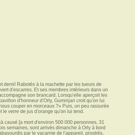
 et demi! Rabotés à la machette par les tueurs de
uvert d'escarres. Et ses membres intérieurs dans un
 accompagne son brancard. Lorsqu'elle aperçoit les
illon d'honneur d'Orly, Guminjari croit qu'on lui
nt nous couper en morceaux ?» Puis, un peu rassurée
 le verre de jus d'orange qu'on lui tend.
jà causé [a mort d'environ 500 000 personnes, 31
ois semaines, sont arrivés dimanche à Orly à bord
basourdis par le vacarme de l'appareil, prostrés,