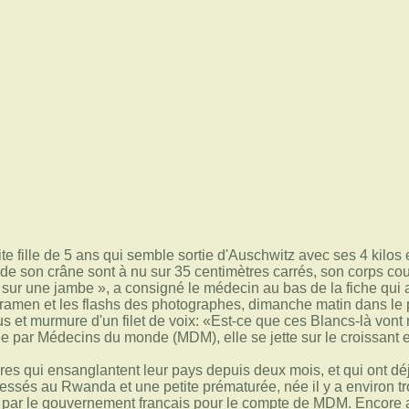
ite fille de 5 ans qui semble sortie d'Auschwitz avec ses 4 kilos
 de son crâne sont à nu sur 35 centimètres carrés, son corps co
sur une jambe », a consigné le médecin au bas de la fiche qui
amen et les flashs des photographes, dimanche matin dans le pav
s et murmure d'un filet de voix: «Est-ce que ces Blancs-là vo
ée par Médecins du monde (MDM), elle se jette sur le croissant et
es qui ensanglantent leur pays depuis deux mois, et qui ont dé
essés au Rwanda et une petite prématurée, née il y a environ tr
té par le gouvernement français pour le compte de MDM. Encore a