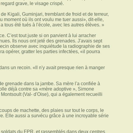
 regard grave, le visage crispé.
 Kigali, Guminjari, tremblant de froid et de terreur,
au moment où ils ont voulu me tuer aussi», dit-elle,
a tous été tués à l'école, avec les autres élèves. »
. C'est tout juste si on parvient à lui arracher
ues. Ils nous ont jeté des grenades. J'avais sept
édecin observe avec inquiétude la radiographie de ses
 opérer, gratter les parties infectées, «il pourra
dans un recoin. «ll n'y avait presque rien à manger
 de grenade dans la jambe. Sa mère l'a confiée à
colle déjà contre sa «mère adoptive », Simone
ontsoult (Val- d'Oise), qui a également recueilli
oups de machette, des plaies sur tout le corps, le
ure. Elle aussi a survécu grâce à une incroyable série
es soldats du FPR, et rassemblés dans deux centres