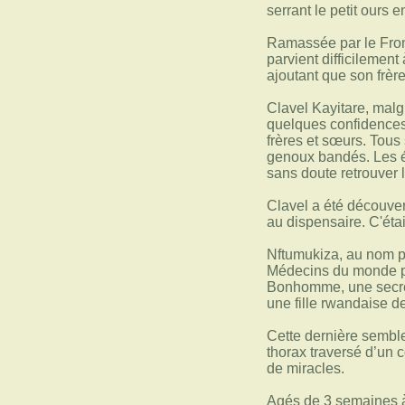
serrant le petit ours 
Ramassée par le Front
parvient difficilement
ajoutant que son frère
Clavel Kayitare, malgr
quelques confidences 
frères et sœurs. Tous
genoux bandés. Les écl
sans doute retrouver 
Clavel a été découver
au dispensaire. C'étai
Nftumukiza, au nom pr
Médecins du monde pou
Bonhomme, une secréta
une fille rwandaise 
Cette dernière semble
thorax traversé d’un c
de miracles.
Agés de 3 semaines à 