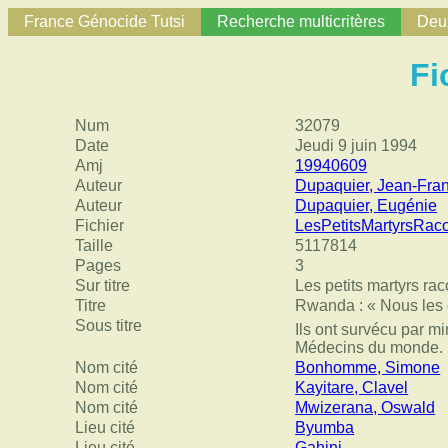
France Génocide Tutsi
Recherche multicritères
Deux
Fi
Num
32079
Date
Jeudi 9 juin 1994
Amj
19940609
Auteur
Dupaquier, Jean-Fra
Auteur
Dupaquier, Eugénie
Fichier
LesPetitsMartyrsRac
Taille
5117814
Pages
3
Sur titre
Les petits martyrs ra
Titre
Rwanda : « Nous les e
Sous titre
Ils ont survécu par mi
Médecins du monde. Le
Nom cité
Bonhomme, Simone
Nom cité
Kayitare, Clavel
Nom cité
Mwizerana, Oswald
Lieu cité
Byumba
Lieu cité
Gahini