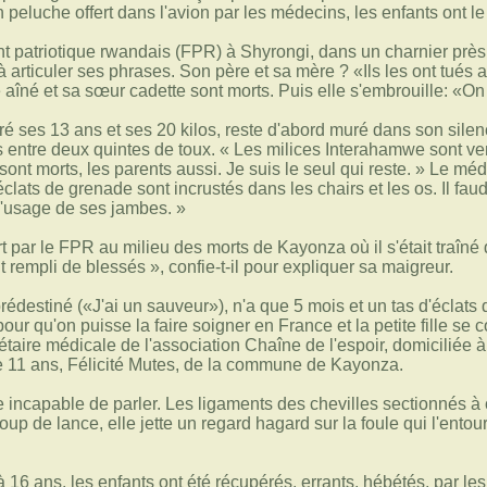
en peluche offert dans l'avion par les médecins, les enfants ont le
 patriotique rwandais (FPR) à Shyrongi, dans un charnier près de
 à articuler ses phrases. Son père et sa mère ? «Ils les ont tués 
 aîné et sa sœur cadette sont morts. Puis elle s'embrouille: «On 
é ses 13 ans et ses 20 kilos, reste d'abord muré dans son silence
entre deux quintes de toux. « Les milices Interahamwe sont ven
 sont morts, les parents aussi. Je suis le seul qui reste. » Le m
ats de grenade sont incrustés dans les chairs et les os. Il faudra
l'usage de ses jambes. »
t par le FPR au milieu des morts de Kayonza où il s'était traîné 
t rempli de blessés », confie-t-il pour expliquer sa maigreur.
édestiné («J'ai un sauveur»), n'a que 5 mois et un tas d'éclats
r qu'on puisse la faire soigner en France et la petite fille se 
ire médicale de l'association Chaîne de l'espoir, domiciliée à M
de 11 ans, Félicité Mutes, de la commune de Kayonza.
 incapable de parler. Les ligaments des chevilles sectionnés à c
oup de lance, elle jette un regard hagard sur la foule qui l'ento
16 ans, les enfants ont été récupérés, errants, hébétés, par l