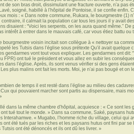
 de son bras droit, dissimulant une fracture ouverte, n'a pas 
avé, soigné, habillé à l'hôpital de Pontoise, il se confie enfin. 
eux mois : « Dans notre commune, Rukara, le bourgmestre (1) n'é
contraire, il calmait la population car tous les jours il y avait d
ns disaient : “Voici les serpents, on les aura quand même." De pu
as intérêt à entrer dans le mauvais café, car vous étiez battu ou 
 bourgmestre voisin incitait son collègue à « nettoyer sa comm
 appelé les Tutsis dans l'église sous prétexte Qu'il avait quelque c
s gendarmes vont tout vous expliquer. Les gendarmes ont dit: “
 FPR) ont tué le président et vous allez en subir les conséquence
 dans l'église. Après, ils sont venus vérifier si des gens étaien
Les plus malins ont fait les morts. Moi, je n'ai pas bougé et on 
bien de temps il est resté dans l'église au milieu des cadavres, 
«Cux qui pouvaient marcher sont partis au dispensaire, mais moi, 
»
llé dans la même chambre d'hôpital, acquiesce : « Ce sont les 
 ont tué tout le monde. » Dans sa commune, Saké, paysans hutus 
s Interahamwe. « Mugabo, l'homme riche du village, celui qui ava
ont été tués par les riches et les paysans hutus ont fini par se
Tutsis ont été dénoncés et ils ont dû les livrer. »