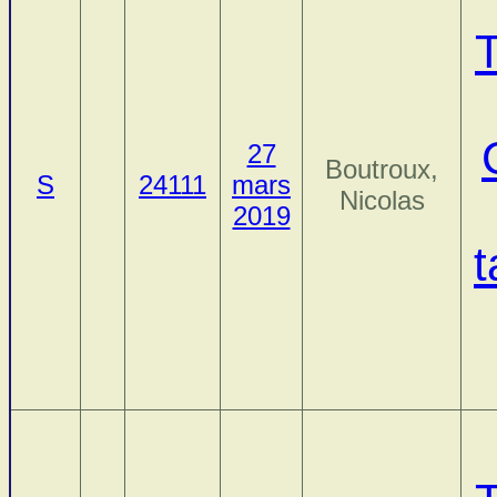
27
Boutroux,
S
24111
mars
Nicolas
2019
t