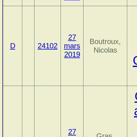
27
Boutroux,
D
24102
mars
Nicolas
2019
27
Gras,