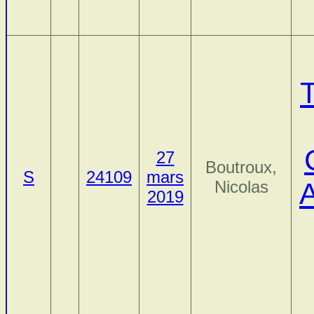
27
Boutroux,
S
24109
mars
Nicolas
A
2019