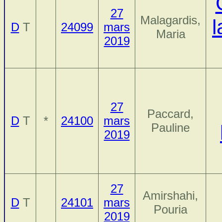
27
Malagardis,
l
D
T
24099
mars
Maria
2019
27
Paccard,
D
T
*
24100
mars
Pauline
2019
27
Amirshahi,
D
T
24101
mars
Pouria
2019