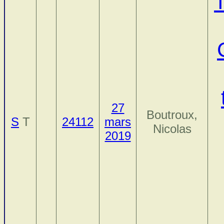
27
Boutroux,
S
T
24112
mars
Nicolas
2019