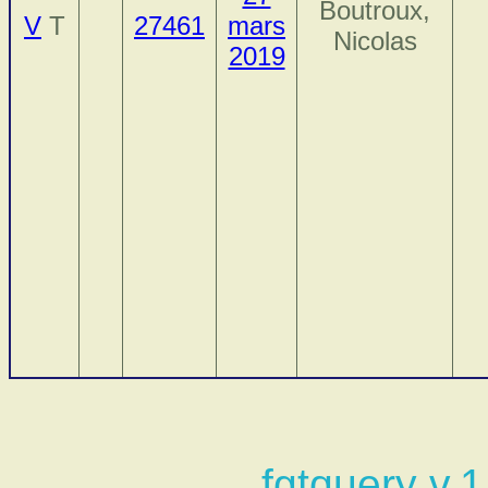
Boutroux,
V
T
27461
mars
Nicolas
2019
fgtquery v.1