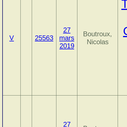
27
Boutroux,
V
25563
mars
Nicolas
2019
27