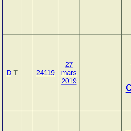
27
D
T
24119
mars
2019