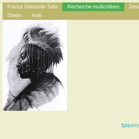
France Génocide Tutsi
Recherche multicritères
Deux
Divers
Aide
fgtquery