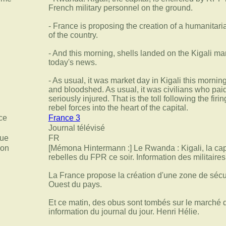
French military personnel on the ground.
- France is proposing the creation of a humanitari
of the country.
- And this morning, shells landed on the Kigali mark
today's news.
- As usual, it was market day in Kigali this morni
and bloodshed. As usual, it was civilians who paid
seriously injured. That is the toll following the firi
rebel forces into the heart of the capital.
ce
France 3
Journal télévisé
ue
FR
ion
[Mémona Hintermann :] Le Rwanda : Kigali, la capi
rebelles du FPR ce soir. Information des militaires
La France propose la création d'une zone de sécu
Ouest du pays.
Et ce matin, des obus sont tombés sur le marché d
information du journal du jour. Henri Hélie.