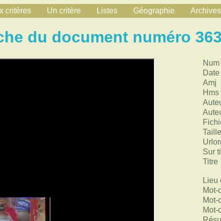
 critères
Un critère
Listes
Géographie
Archives
che du document numéro 36
Num
Date
Amj
Hms
Aute
Aute
Fichi
Taill
Urlor
Sur ti
Titre
Lieu 
Mot-
Mot-
Mot-
Rés