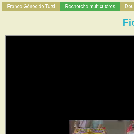
France Génocide Tutsi
Recherche multicritères
Deux
Fi