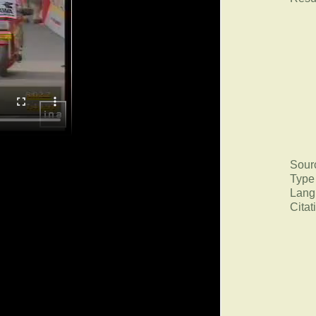
Sour
Type
Lang
Citat