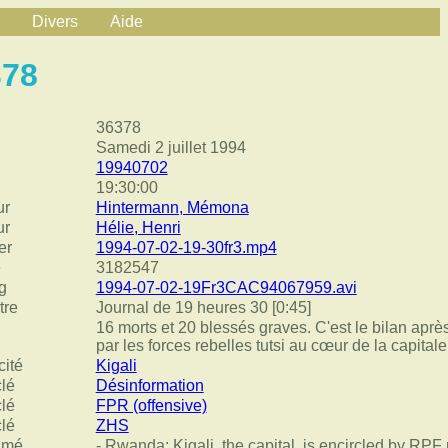
Divers
Aide
378
36378
Samedi 2 juillet 1994
19940702
19:30:00
ur
Hintermann, Mémona
ur
Hélie, Henri
er
1994-07-02-19-30fr3.mp4
e
3182547
g
1994-07-02-19Fr3CAC94067959.avi
tre
Journal de 19 heures 30 [0:45]
16 morts et 20 blessés graves. C'est le bilan après 
par les forces rebelles tutsi au cœur de la capitale
cité
Kigali
clé
Désinformation
clé
FPR (offensive)
clé
ZHS
umé
- Rwanda: Kigali, the capital, is encircled by RPF 