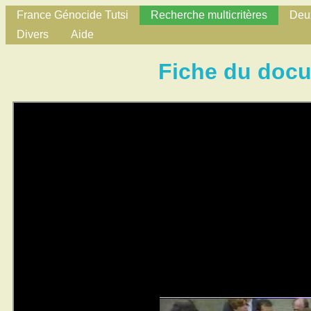
France Génocide Tutsi
Recherche multicritères
Deux
Divers
Aide
Fiche du doc