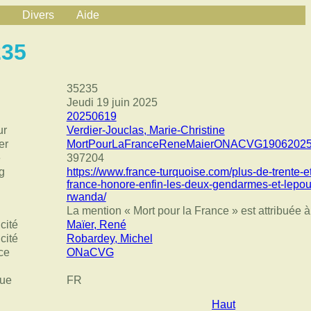
Divers
Aide
235
35235
Jeudi 19 juin 2025
20250619
ur
Verdier-Jouclas, Marie-Christine
er
MortPourLaFranceReneMaierONACVG19062025
e
397204
g
https://www.france-turquoise.com/plus-de-trente-e
france-honore-enfin-les-deux-gendarmes-et-lepo
rwanda/
La mention « Mort pour la France » est attribuée
cité
Maïer, René
cité
Robardey, Michel
ce
ONaCVG
ue
FR
Haut