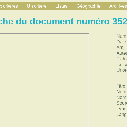
 critères
Un critère
Listes
Géographie
Archives
che du document numéro 35
Num
Date
Amj
Aute
Fichi
Taill
Urlor
Titre
Nom 
Nom 
Sour
Type
Lang