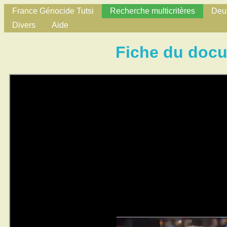
France Génocide Tutsi
Recherche multicritères
Deux
Divers
Aide
Fiche du doc