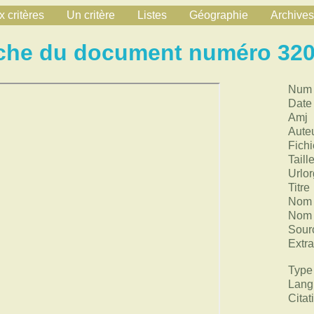
 critères
Un critère
Listes
Géographie
Archives
che du document numéro 32
Num
Date
Amj
Aute
Fichi
Taill
Urlor
Titre
Nom 
Nom 
Sour
Extra
Type
Lang
Citat