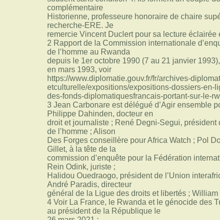
complémentaire
Historienne, professeure honoraire de chaire sup
recherche-ERE. Je
remercie Vincent Duclert pour sa lecture éclairée 
2 Rapport de la Commission internationale d’enquê
de l’homme au Rwanda
depuis le 1er octobre 1990 (7 au 21 janvier 1993),
en mars 1993, voir
https://www.diplomatie.gouv.fr/fr/archives-diplomat
etculturelle/expositions/expositions-dossiers-en-
des-fonds-diplomatiquesfrancais-portant-sur-le-r
3 Jean Carbonare est délégué d’Agir ensemble pou
Philippe Dahinden, docteur en
droit et journaliste ; René Degni-Segui, président 
de l’homme ; Alison
Des Forges conseillère pour Africa Watch ; Pol Do
Gillet, à la tête de la
commission d’enquête pour la Fédération internat
Rein Odink, juriste ;
Halidou Ouedraogo, président de l’Union interafri
André Paradis, directeur
général de la Ligue des droits et libertés ; Willia
4 Voir La France, le Rwanda et le génocide des T
au président de la République le
26 mars 2021 :