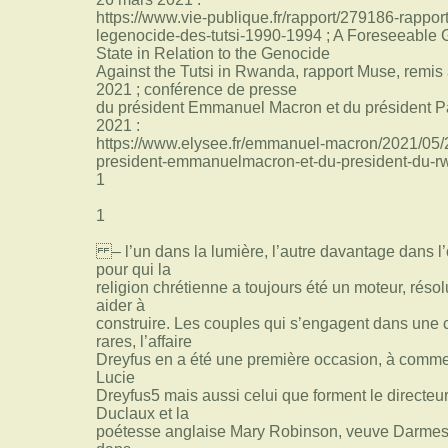
https://www.vie-publique.fr/rapport/279186-rapport
legenocide-des-tutsi-1990-1994 ; A Foreseeable G
State in Relation to the Genocide
Against the Tutsi in Rwanda, rapport Muse, remis
2021 ; conférence de presse
du président Emmanuel Macron et du président Pa
2021 :
https://www.elysee.fr/emmanuel-macron/2021/05/
president-emmanuelmacron-et-du-president-du-
1
1
– l’un dans la lumière, l’autre davantage dans l
pour qui la
religion chrétienne a toujours été un moteur, réso
aider à
construire. Les couples qui s’engagent dans un
rares, l’affaire
Dreyfus en a été une première occasion, à commen
Lucie
Dreyfus5 mais aussi celui que forment le directeur 
Duclaux et la
poétesse anglaise Mary Robinson, veuve Darmeste