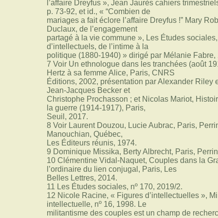
l’affaire Dreyfus », Jean Jaurès cahiers trimestriel
p. 73-92, et id., « “Combien de
mariages a fait éclore l’affaire Dreyfus !” Mary R
Duclaux, de l’engagement
partagé à la vie commune », Les Études sociales,
d’intellectuels, de l’intime à la
politique (1880-1940) » dirigé par Mélanie Fabre, 
7 Voir Un ethnologue dans les tranchées (août 191
Hertz à sa femme Alice, Paris, CNRS
Éditions, 2002, présentation par Alexander Riley 
Jean-Jacques Becker et
Christophe Prochasson ; et Nicolas Mariot, Histoire
la guerre (1914-1917), Paris,
Seuil, 2017.
8 Voir Laurent Douzou, Lucie Aubrac, Paris, Perri
Manouchian, Québec,
Les Éditeurs réunis, 1974.
9 Dominique Missika, Berty Albrecht, Paris, Perrin
10 Clémentine Vidal-Naquet, Couples dans la Gra
l’ordinaire du lien conjugal, Paris, Les
Belles Lettres, 2014.
11 Les Études sociales, nº 170, 2019/2.
12 Nicole Racine, « Figures d’intellectuelles », Mi
intellectuelle, nº 16, 1998. Le
militantisme des couples est un champ de recherc