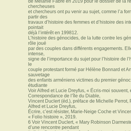
de Mélanie Fabre en 2019 pour le dossier de la r
chercheuses
et chercheurs ont pu venir au sujet, comme l’a for
partir des
travaux d’histoire des femmes et d’histoire des in
pointait
déjà l’intérêt en 199812.
L’histoire des génocides, de la lutte contre les gén
rôle joué
par des couples dans différents engagements. El
intense,
signe de l’importance du sujet pour l’histoire de
le
couple protestant formé par Hélène Bonnard et An
sauvetage
des enfants arméniens victimes du premier génoc
étudiante
Voir Alfred et Lucie Dreyfus, « Écris-moi souvent
Correspondance de l’île du Diable,
Vincent Duclert (éd.), préface de Michelle Perrot, 
Alfred et Lucie Dreyfus,
Écrire, c’est résister, Marie-Neige Coche et Vincen
« Folio histoire », 2019.
6 Voir Vincent Duclert, « Mary Robinson Darmeste
d’une rencontre pendant