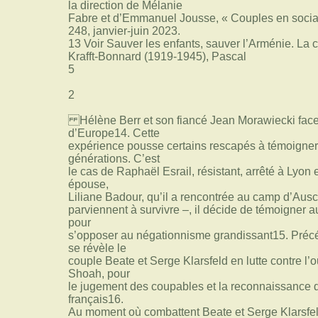
la direction de Mélanie
Fabre et d’Emmanuel Jousse, « Couples en social
248, janvier-juin 2023.
13 Voir Sauver les enfants, sauver l’Arménie. La 
Krafft-Bonnard (1919-1945), Pascal
5
2
Hélène Berr et son fiancé Jean Morawiecki face à
d’Europe14. Cette
expérience pousse certains rescapés à témoigner
générations. C’est
le cas de Raphaël Esrail, résistant, arrêté à Lyon
épouse,
Liliane Badour, qu’il a rencontrée au camp d’Aus
parviennent à survivre –, il décide de témoigner 
pour
s’opposer au négationnisme grandissant15. Pré
se révèle le
couple Beate et Serge Klarsfeld en lutte contre l’o
Shoah, pour
le jugement des coupables et la reconnaissance de
français16.
Au moment où combattent Beate et Serge Klarsfeld