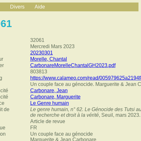
Divers
Aide
061
32061
Mercredi Mars 2023
20230301
ur
Morelle, Chantal
er
CarbonareMorelleChantalGH2023.pdf
e
803813
g
https://www.calameo.com/read/005979625a2194
Un couple face au génocide. Marguerite & Jean 
cité
Carbonare, Jean
cité
Carbonare, Marguerite
ce
Le Genre humain
it de
Le genre humain, n° 62. Le Génocide des Tutsi 
de recherche et droit à la vérité
, Seuil, mars 2023.
Article de revue
ue
FR
ion
Un couple face au génocide
Marguerite & Jean Carbonare