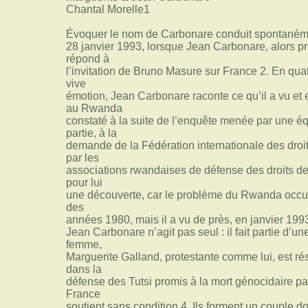
Chantal Morelle1
Évoquer le nom de Carbonare conduit spontanémen
28 janvier 1993, lorsque Jean Carbonare, alors pr
répond à
l’invitation de Bruno Masure sur France 2. En qu
vive
émotion, Jean Carbonare raconte ce qu’il a vu et
au Rwanda
constaté à la suite de l’enquête menée par une équi
partie, à la
demande de la Fédération internationale des droit
par les
associations rwandaises de défense des droits de 
pour lui
une découverte, car le problème du Rwanda occup
des
années 1980, mais il a vu de près, en janvier 1993
Jean Carbonare n’agit pas seul : il fait partie d’u
femme,
Marguerite Galland, protestante comme lui, est r
dans la
défense des Tutsi promis à la mort génocidaire pa
France
soutient sans condition 4. Ils forment un couple d