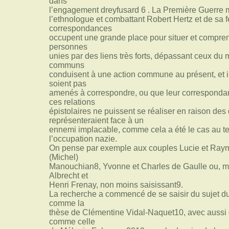
dans
l’engagement dreyfusard 6 . La Première Guerre 
l’ethnologue et combattant Robert Hertz et de sa 
correspondances
occupent une grande place pour situer et compre
personnes
unies par des liens très forts, dépassant ceux du
communs
conduisent à une action commune au présent, et i
soient pas
amenés à correspondre, ou que leur corresponda
ces relations
épistolaires ne puissent se réaliser en raison des
représenteraient face à un
ennemi implacable, comme cela a été le cas au te
l’occupation nazie.
On pense par exemple aux couples Lucie et Raym
(Michel)
Manouchian8, Yvonne et Charles de Gaulle ou, mo
Albrecht et
Henri Frenay, non moins saisissant9.
La recherche a commencé de se saisir du sujet du 
comme la
thèse de Clémentine Vidal-Naquet10, avec aussi 
comme celle