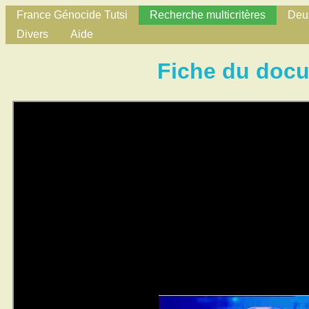
France Génocide Tutsi
Recherche multicritères
Deux
Divers
Aide
Fiche du doc