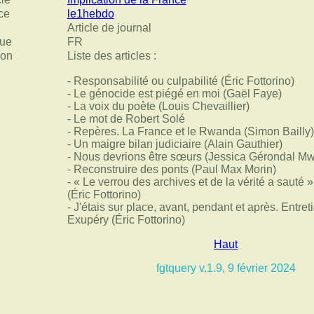
ce
le1hebdo
Article de journal
ue
FR
ion
Liste des articles :
- Responsabilité ou culpabilité (Éric Fottorino)
- Le génocide est piégé en moi (Gaël Faye)
- La voix du poète (Louis Chevaillier)
- Le mot de Robert Solé
- Repères. La France et le Rwanda (Simon Bailly)
- Un maigre bilan judiciaire (Alain Gauthier)
- Nous devrions être sœurs (Jessica Gérondal Mw
- Reconstruire des ponts (Paul Max Morin)
- « Le verrou des archives et de la vérité a sauté 
(Éric Fottorino)
- J'étais sur place, avant, pendant et après. Entret
Exupéry (Éric Fottorino)
Haut
fgtquery v.1.9, 9 février 2024