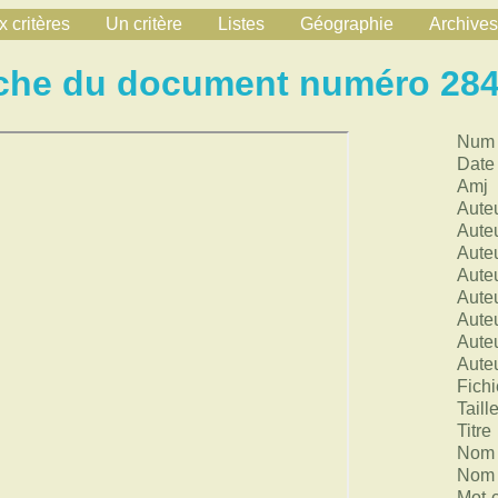
 critères
Un critère
Listes
Géographie
Archives
che du document numéro 28
Num
Date
Amj
Aute
Aute
Aute
Aute
Aute
Aute
Aute
Aute
Fichi
Taill
Titre
Nom 
Nom 
Mot-