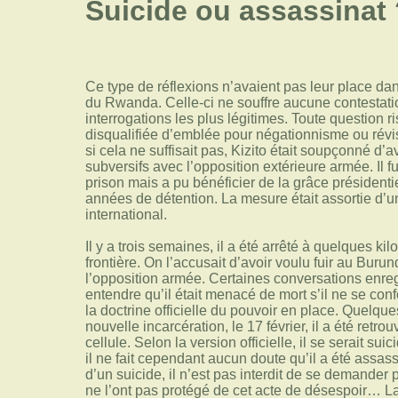
Suicide ou assassinat 
Ce type de réflexions n’avaient pas leur place dans 
du Rwanda. Celle-ci ne souffre aucune contestati
interrogations les plus légitimes. Toute question r
disqualifiée d’emblée pour négationnisme ou ré
si cela ne suffisait pas, Kizito était soupçonné d’
subversifs avec l’opposition extérieure armée. Il
prison mais a pu bénéficier de la grâce président
années de détention. La mesure était assortie d’u
international.
Il y a trois semaines, il a été arrêté à quelques ki
frontière. On l’accusait d’avoir voulu fuir au Burund
l’opposition armée. Certaines conversations enregi
entendre qu’il était menacé de mort s’il ne se conf
la doctrine officielle du pouvoir en place. Quelque
nouvelle incarcération, le 17 février, il a été retr
cellule. Selon la version officielle, il se serait su
il ne fait cependant aucun doute qu’il a été assass
d’un suicide, il n’est pas interdit de se demander 
ne l’ont pas protégé de cet acte de désespoir… La