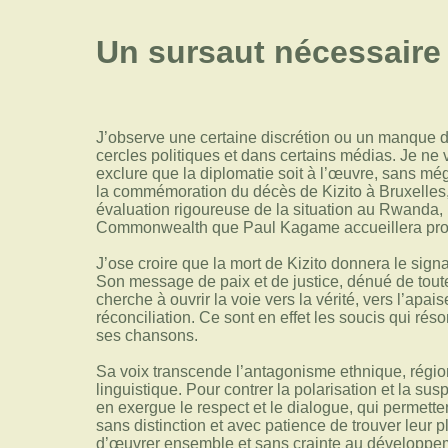
Un sursaut nécessaire
J’observe une certaine discrétion ou un manque d
cercles politiques et dans certains médias. Je n
exclure que la diplomatie soit à l’œuvre, sans m
la commémoration du décès de Kizito à Bruxelles,
évaluation rigoureuse de la situation au Rwanda,
Commonwealth que Paul Kagame accueillera proc
J’ose croire que la mort de Kizito donnera le signal
Son message de paix et de justice, dénué de tout
cherche à ouvrir la voie vers la vérité, vers l’apai
réconciliation. Ce sont en effet les soucis qui r
ses chansons.
Sa voix transcende l’antagonisme ethnique, régiona
linguistique. Pour contrer la polarisation et la sus
en exergue le respect et le dialogue, qui permett
sans distinction et avec patience de trouver leur pl
d’œuvrer ensemble et sans crainte au développem