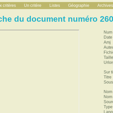
 critères
Un critère
Listes
Géographie
Archives
che du document numéro 26
Num
Date
Amj
Aute
Fichi
Taill
Urlor
Sur ti
Titre
Sous 
Nom 
Nom 
Sour
Type
Lang