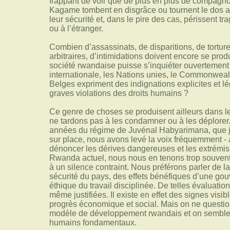
frappant de voir que de plus en plus de compagn
Kagame tombent en disgrâce ou tournent le dos a
leur sécurité et, dans le pire des cas, périssent 
ou à l’étranger.
Combien d’assassinats, de disparitions, de torture
arbitraires, d’intimidations doivent encore se prod
société rwandaise puisse s’inquiéter ouvertemen
internationale, les Nations unies, le Commonweal
Belges expriment des indignations explicites et l
graves violations des droits humains ?
Ce genre de choses se produisent ailleurs dans
ne tardons pas à les condamner ou à les déplorer
années du régime de Juvénal Habyarimana, que
sur place, nous avons levé la voix fréquemment - à 
dénoncer les dérives dangereuses et les extrémi
Rwanda actuel, nous nous en tenons trop souven
à un silence contraint. Nous préférons parler de la 
sécurité du pays, des effets bénéfiques d’une gou
éthique du travail disciplinée. De telles évaluatio
même justifiées. Il existe en effet des signes visib
progrès économique et social. Mais on ne question
modèle de développement rwandais et on semble o
humains fondamentaux.