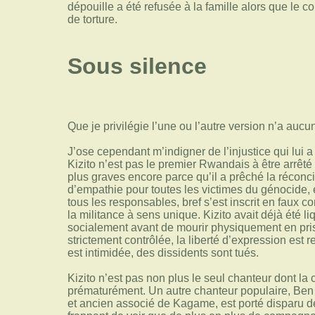
dépouille a été refusée à la famille alors que le c
de torture.
Sous silence
Que je privilégie l’une ou l’autre version n’a auc
J’ose cependant m’indigner de l’injustice qui lui a
Kizito n’est pas le premier Rwandais à être arrêté
plus graves encore parce qu’il a prêché la réconcil
d’empathie pour toutes les victimes du génocide, e
tous les responsables, bref s’est inscrit en faux c
la militance à sens unique. Kizito avait déjà été li
socialement avant de mourir physiquement en pris
strictement contrôlée, la liberté d’expression est re
est intimidée, des dissidents sont tués.
Kizito n’est pas non plus le seul chanteur dont la 
prématurément. Un autre chanteur populaire, Ben
et ancien associé de Kagame, est porté disparu de