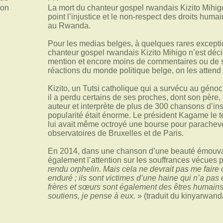
ion
La mort du chanteur gospel rwandais Kizito Mihig
point l’injustice et le non-respect des droits huma
au Rwanda.
Pour les medias belges, à quelques rares exceptio
chanteur gospel rwandais Kizito Mihigo n’est dé
mention et encore moins de commentaires ou de 
réactions du monde politique belge, on les attend
Kizito, un Tutsi catholique qui a survécu au génoci
il a perdu certains de ses proches, dont son pèr
auteur et interprète de plus de 300 chansons d’ins
popularité était énorme. Le président Kagame le te
lui avait même octroyé une bourse pour parachev
observatoires de Bruxelles et de Paris.
En 2014, dans une chanson d’une beauté émouvante
également l’attention sur les souffrances vécues p
rendu orphelin. Mais cela ne devrait pas me faire 
enduré ; ils sont victimes d’une haine qui n’a pas
frères et sœurs sont également des êtres humains. 
soutiens, je pense à eux.
» (traduit du kinyarwand