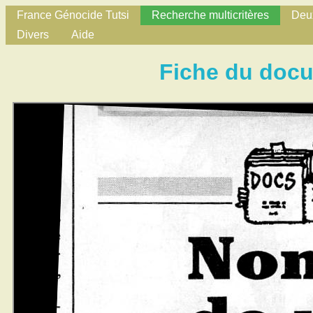
France Génocide Tutsi
Recherche multicritères
Deux
Divers
Aide
Fiche du doc