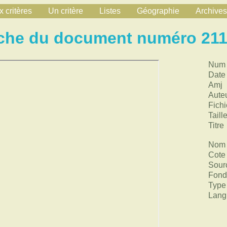
 critères
Un critère
Listes
Géographie
Archives
che du document numéro 21
Num
Date
Amj
Aute
Fichi
Taill
Titre
Nom 
Cote
Sour
Fond
Type
Lang