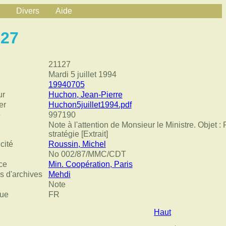
Divers
Aide
127
21127
Mardi 5 juillet 1994
19940705
ur
Huchon, Jean-Pierre
er
Huchon5juillet1994.pdf
e
997190
Note à l'attention de Monsieur le Ministre. Objet 
stratégie [Extrait]
cité
Roussin, Michel
No 002/87/MMC/CDT
ce
Min. Coopération, Paris
s d'archives
Mehdi
Note
ue
FR
Haut