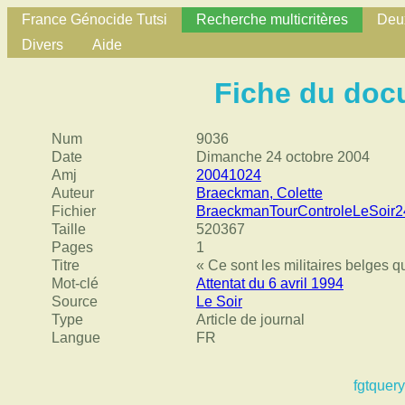
France Génocide Tutsi
Recherche multicritères
Deux
Divers
Aide
Fiche du doc
Num
9036
Date
Dimanche 24 octobre 2004
Amj
20041024
Auteur
Braeckman, Colette
Fichier
BraeckmanTourControleLeSoir2
Taille
520367
Pages
1
Titre
« Ce sont les militaires belges qui
Mot-clé
Attentat du 6 avril 1994
Source
Le Soir
Type
Article de journal
Langue
FR
fgtquery