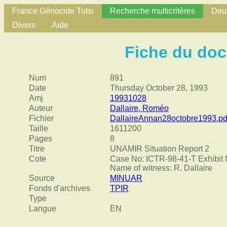
France Génocide Tutsi
Recherche multicritères
Deux
Divers
Aide
Fiche du do
Num
891
Date
Thursday October 28, 1993
Amj
19931028
Auteur
Dallaire, Roméo
Fichier
DallaireAnnan28octobre1993.pd
Taille
1611200
Pages
8
Titre
UNAMIR Situation Report 2
Cote
Case No: ICTR-98-41-T Exhibit 
Name of witness: R. Dallaire
Source
MINUAR
Fonds d'archives
TPIR
Type
Langue
EN