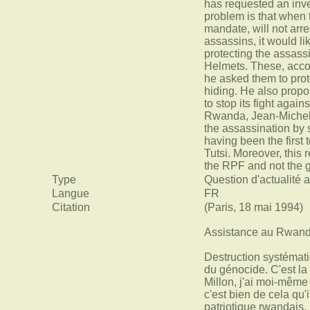
has requested an inv
problem is that when t
mandate, will not arre
assassins, it would 
protecting the assassi
Helmets. These, accor
he asked them to prot
hiding. He also propo
to stop its fight agai
Rwanda, Jean-Michel 
the assassination by s
having been the first 
Tutsi. Moreover, this 
the RPF and not the 
Type
Question d'actualité 
Langue
FR
Citation
(Paris, 18 mai 1994)
Assistance au Rwan
Destruction systématiq
du génocide. C'est la
Millon, j'ai moi-même 
c'est bien de cela qu'
patriotique rwandais