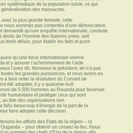
ion systématique de la population tutsie, ce qui
a généralisation des massacres.
avec la plus grande fermeté, cette
 ne nous sommes pas contentés d'une dénonciation,
 demandé qu'une enquête internationale, conduite
 droits de l'homme des Nations unies, soit
s brefs délais, pour établir les faits et punir
ussi qu'une force internationale vienne
a et y assurer l'acheminement de l'aide
us l'avez dit, Monsieur le président, tel n'a pas
e toutes les grandes puissances, et nous avons eu
s à faire voter la résolution du Conseil de
ent été adoptée, il y a quarante-huit
 l'envoi de 5.500 hommes au Rwanda pour favoriser
ide humanitaire et protéger ceux qui sont
n, au titre des organisations non
a fallu beaucoup d'énergie de la part de la
our faire adopter cette décision.
tenons les efforts des Etats de la région -- la
 l'Ouganda -- pour obtenir un cessez-le-feu. Nous
d'un sommet des chefs d'Etat de la région afin