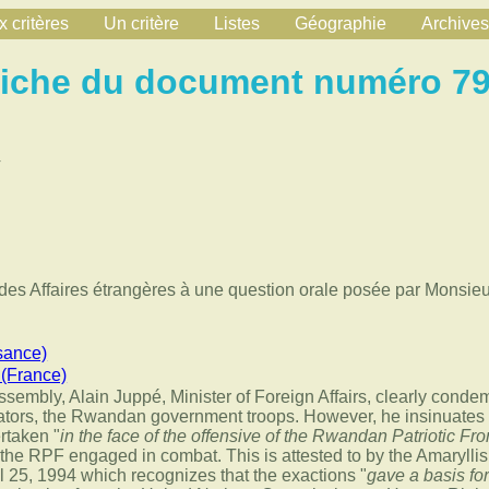
 critères
Un critère
Listes
Géographie
Archives
iche du document numéro 7
4
es Affaires étrangères à une question orale posée par Monsieur
sance)
 (France)
ssembly, Alain Juppé, Minister of Foreign Affairs, clearly conde
rators, the Rwandan government troops. However, he insinuates t
rtaken "
in the face of the offensive of the Rwandan Patriotic Fro
 the RPF engaged in combat. This is attested to by the Amarylli
il 25, 1994 which recognizes that the exactions "
gave a basis for