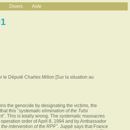
Divers
Aide
91
 le Député Charles Millon [Sur la situation au
mns the genocide by designating the victims, the
hat this "
systematic elimination of the Tutsi
nt
". This is totally wrong. The systematic massacres
s operation order of April 8, 1994 and by Ambassador
 the intervention of the RPF
". Juppé says that France