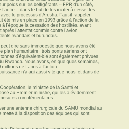
leur poids sur les belligérants -- FPR d'un côté,
'autre -- dans le but de les inciter à cesser les
r avec le processus d'Arusha. Faut-il rappeler
t été mis en place en 1993 grâce à l'action de la
 à l'époque la cessation des hostilités, avant
 après l'attentat commis contre l'avion
idents rwandais et burundais.
on peut dire sans immodestie que nous avons été
le plan humanitaire : trois ponts aériens ont
 tonnes d'équivalent-blé sont également prévues
 du Rwanda. Nous avons, en quelques semaines,
 millions de francs à l'action
uissance n'a agi aussi vite que nous, et dans de
a Coopération, le ministre de la Santé et
sé au Premier ministre, qui les a évidemment
 mesures complémentaires.
voyer une antenne chirurgicale du SAMU mondial au
e mette à la disposition des équipes qui sont
cidé d'intervenir dans les camps de réfugiés de