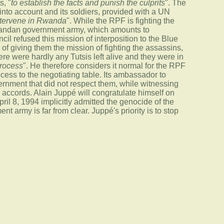
, "
to establish the facts and punish the culprits
". The
 into account and its soldiers, provided with a UN
intervene in Rwanda
". While the RPF is fighting the
wandan government army, which amounts to
il refused this mission of interposition to the Blue
of giving them the mission of fighting the assassins,
re were hardly any Tutsis left alive and they were in
process
". He therefore considers it normal for the RPF
ccess to the negotiating table. Its ambassador to
nment that did not respect them, while witnessing
e accords. Alain Juppé will congratulate himself on
ril 8, 1994 implicitly admitted the genocide of the
t army is far from clear. Juppé's priority is to stop