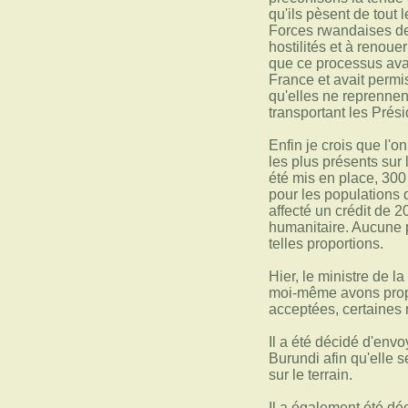
qu'ils pèsent de tout 
Forces rwandaises de l
hostilités et à renoue
que ce processus avai
France et avait permis
qu'elles ne reprennent
transportant les Prés
Enfin je crois que l'
les plus présents sur 
été mis en place, 300
pour les populations
affecté un crédit de 20
humanitaire. Aucune p
telles proportions.
Hier, le ministre de l
moi-même avons propo
acceptées, certaines
Il a été décidé d'en
Burundi afin qu'elle s
sur le terrain.
Il a également été dé