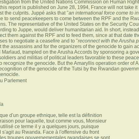
estigation from the United Nations Commission on Human Rights
his report is published on June 28, 1994, France will not take it
st the culprits. Juppé asks that "
an international force come to 
like to send peacekeepers to come between the RPF and the R
ns. The representative of the United States on the Security Counc
ding to Juppe, would deliver humanitarian aid. In short, instead 
ect them against the RPF and to feed them, since at that date the
ses to negotiate a ceasefire and to "
reconnect with the Arusha 
nst the assassins and for the organizers of the genocide to gain a
Marlaud, trampled on the Arusha Accords by sponsoring a gover
oldiers and militias of political leaders favorable to these peac
to recognize the genocide. But the Amaryllis operation order of Ap
recognition of the genocide of the Tutsi by the Rwandan governmen
genocide.
au Parlement
da
ue d'un groupe ethnique, telle est la définition
 raison pour laquelle, tout comme vous, Monsieur
utilisé ce terme il y a quelques jours, puisque
il s'agit au Rwanda. Face à l'offensive du front
, les troupes gouvernementales rwandaises se sont