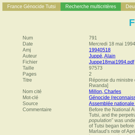
France Génocide Tutsi
Recherche multicritères
Deux
F
Num
791
Date
Mercredi 18 mai 199
Amj
19940518
Auteur
Juppé, Alain
Fichier
Juppe18mai1994.pdf
Taille
97573
Pages
2
Titre
Réponse du ministre d
Rwanda]
Nom cité
Millon, Charles
Mot-clé
Génocide (reconnais
Source
Assemblée nationale
Commentaire
Before the National A
Tutsi, and the perpet
population
" was unde
of Tutsi began before
Marlaud's note of Apr