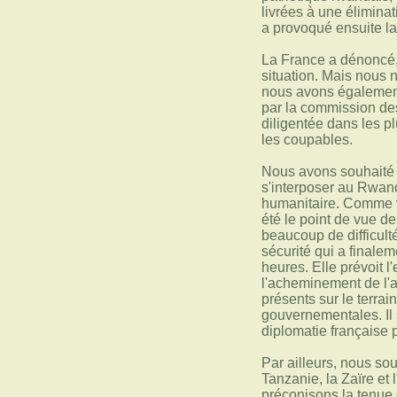
livrées à une éliminat
a provoqué ensuite l
La France a dénoncé, 
situation. Mais nous
nous avons également
par la commission des
diligentée dans les plu
les coupables.
Nous avons souhaité a
s'interposer au Rwand
humanitaire. Comme vo
été le point de vue d
beaucoup de difficulté
sécurité qui a finalem
heures. Elle prévoit
l'acheminement de l'a
présents sur le terrai
gouvernementales. Il 
diplomatie française p
Par ailleurs, nous sou
Tanzanie, la Zaïre et
préconisons la tenue 