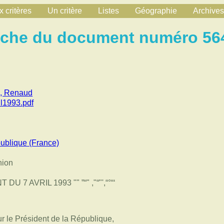
 critères
Un critère
Listes
Géographie
Archives
iche du document numéro 56
c, Renaud
il1993.pdf
ublique (France)
nion
 7 AVRIL 1993 "" ”“" ,"“"',“°“‘
ur le Président de la République,