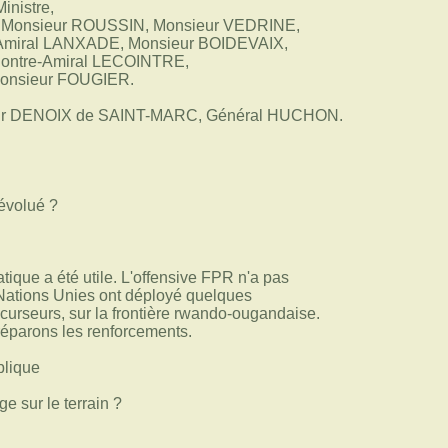
inistre,
 Monsieur ROUSSIN, Monsieur VEDRINE,
miral LANXADE, Monsieur BOIDEVAIX,
ontre-Amiral LECOINTRE,
onsieur FOUGIER.
ieur DENOIX de SAINT-MARC, Général HUCHON.
 évolué ?
que a été utile. L'offensive FPR n'a pas
 Nations Unies ont déployé quelques
curseurs, sur la frontière rwando-ougandaise.
préparons les renforcements.
blique
 sur le terrain ?