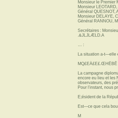
Monsieur le Premier M
Monsieur LEOTARD,
Général QUESNOT, A
Monsieur DELAYE, C
Général RANNOU, M
Secrétaires : Mons
.&JLJLÆLD.A
… :
La situation a-t—elle
MQ£EÀ£E£.ŒHËBÊ
La campagne diplomati
encore eu lieu et les
observateurs, des pré
Pour l'instant, nous 
E;ésident de la Répu
Est—ce que cela bouge
M