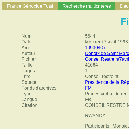
France Génocide Tutsi
Recherche multicritères
Deux
F
Num
5644
Date
Mercredi 7 avril 1993
Amj
19930407
Auteur
Denoix de Saint Mar
Fichier
ConseilRestreint7avr
Taille
41664
Pages
1
Titre
Conseil restreint
Source
Présidence de la Rép
Fonds d'archives
FM
Type
Procès-verbal de réu
Langue
FR
Citation
CONSEIL RESTREINT DU
RWANDA
Participants : Monsie