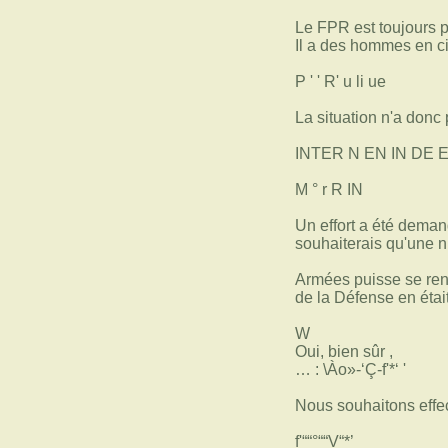
Le FPR est toujours p
Il a des hommes en ci
P ' ' R' u li ue
La situation n'a donc
INTER N EN IN DE 
M ° r R IN
Un effort a été deman
souhaiterais qu'une n
Armées puisse se rendr
de la Défense en était
W
Oui, bien sûr ,
… : \Ào»-‘Ç-f'*‘ '
Nous souhaitons effect
f'““°““V“*’_