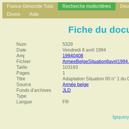
France Génocide Tutsi
Recherche multicritères
Deux
Divers
Aide
Fiche du doc
Num
5328
Date
Vendredi 8 avril 1994
Amj
19940408
Fichier
ArmeeBelgeSituation8avril1994.
Taille
103193
Pages
1
Titre
Adaptation Situation 00 n° 1 d
Source
Armée belge
Fonds d'archives
JLD
Type
Langue
FR
fgtquery