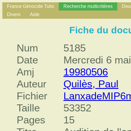
France Génocide Tutsi
Recherche multicritères
Deux
Divers
Aide
Fiche du doc
Num
5185
Date
Mercredi 6 ma
Amj
19980506
Auteur
Quilès, Paul
Fichier
LanxadeMIP6m
Taille
53352
Pages
15