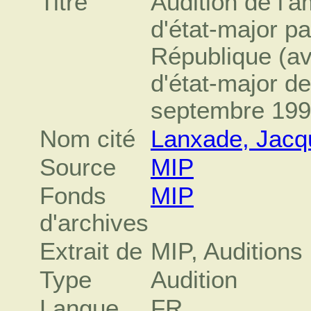
Titre
Audition de l'
d'état-major pa
République (avr
d'état-major d
septembre 199
Nom cité
Lanxade, Jacq
Source
MIP
Fonds
MIP
d'archives
Extrait de
MIP, Auditions
Type
Audition
Langue
FR