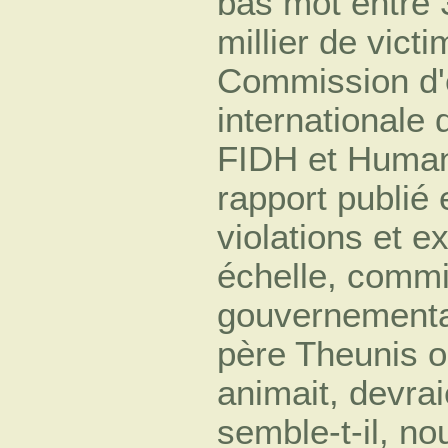
bas mot entre 
millier de vict
Commission d'
internationale
FIDH et Human
rapport publié
violations et e
échelle, commi
gouvernementa
père Theunis ou
animait, devra
semble-t-il, n