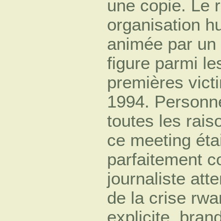
une copie. Le r
organisation h
animée par un r
figure parmi le
premières victi
1994. Personne
toutes les rais
ce meeting étai
parfaitement c
journaliste atte
de la crise rw
explicite, bran