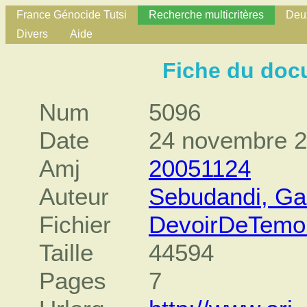
France Génocide Tutsi
Recherche multicritères
Deux
Divers
Aide
Fiche du doc
Num
5096
Date
24 novembre 
Amj
20051124
Auteur
Sebudandi, Ga
Fichier
DevoirDeTemo
Taille
44594
Pages
7