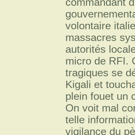
commandant d'
gouvernementa
volontaire ital
massacres sys
autorités local
micro de RFI. 
tragiques se d
Kigali et touch
plein fouet un 
On voit mal c
telle informati
vigilance du p