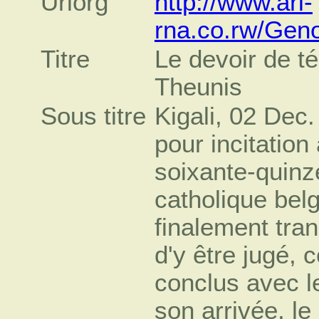
Urlorg
http://www.ari-
rna.co.rw/Gen
Titre
Le devoir de t
Theunis
Sous titre
Kigali, 02 Dec.
pour incitatio
soixante-quinze
catholique bel
finalement tra
d'y être jugé,
conclus avec l
son arrivée, le 