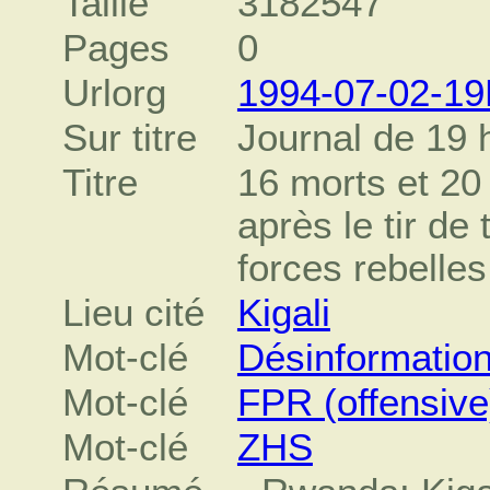
Taille
3182547
Pages
0
Urlorg
1994-07-02-1
Sur titre
Journal de 19 
Titre
16 morts et 20 
après le tir de
forces rebelles
Lieu cité
Kigali
Mot-clé
Désinformatio
Mot-clé
FPR (offensive
Mot-clé
ZHS