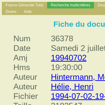
France Génocide Tutsi
Recherche multicritères
Deux
Divers
Aide
Fiche du doc
Num
36378
Date
Samedi 2 juille
Amj
19940702
Hms
19:30:00
Auteur
Hintermann, 
Auteur
Hélie, Henri
Fichier
1994-07-02-19