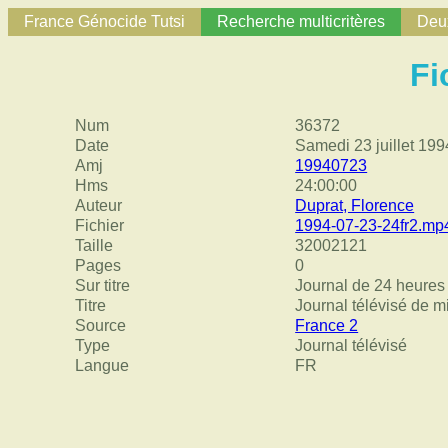
France Génocide Tutsi
Recherche multicritères
Deux
Fi
Num
36372
Date
Samedi 23 juillet 199
Amj
19940723
Hms
24:00:00
Auteur
Duprat, Florence
Fichier
1994-07-23-24fr2.mp
Taille
32002121
Pages
0
Sur titre
Journal de 24 heures 
Titre
Journal télévisé de m
Source
France 2
Type
Journal télévisé
Langue
FR