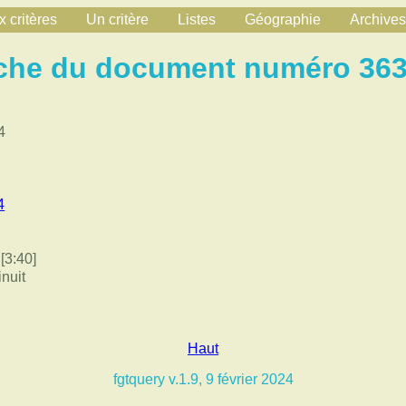
 critères
Un critère
Listes
Géographie
Archives
che du document numéro 36
4
4
[3:40]
inuit
Haut
fgtquery v.1.9, 9 février 2024