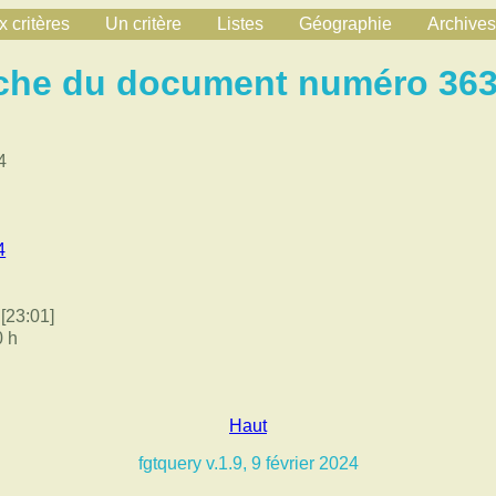
 critères
Un critère
Listes
Géographie
Archives
che du document numéro 36
4
4
[23:01]
0 h
Haut
fgtquery v.1.9, 9 février 2024