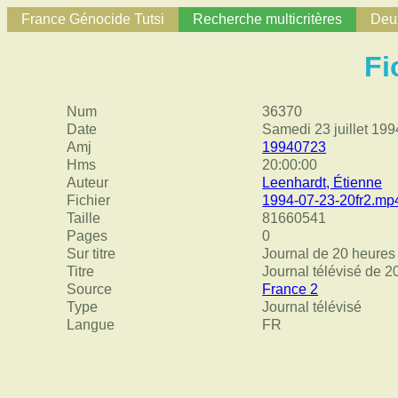
France Génocide Tutsi
Recherche multicritères
Deux
Fi
Num
36370
Date
Samedi 23 juillet 199
Amj
19940723
Hms
20:00:00
Auteur
Leenhardt, Étienne
Fichier
1994-07-23-20fr2.mp
Taille
81660541
Pages
0
Sur titre
Journal de 20 heures 
Titre
Journal télévisé de 2
Source
France 2
Type
Journal télévisé
Langue
FR