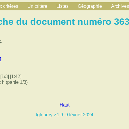
 critères
Un critère
Listes
Géographie
Archives
che du document numéro 36
4
4
1/3] [1:42]
 h (partie 1/3)
Haut
fgtquery v.1.9, 9 février 2024