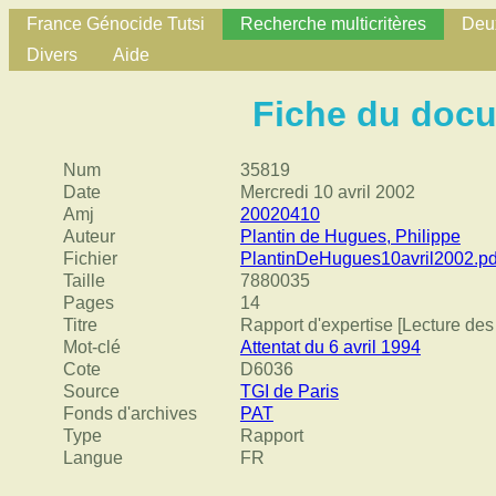
France Génocide Tutsi
Recherche multicritères
Deux
Divers
Aide
Fiche du doc
Num
35819
Date
Mercredi 10 avril 2002
Amj
20020410
Auteur
Plantin de Hugues, Philippe
Fichier
PlantinDeHugues10avril2002.pd
Taille
7880035
Pages
14
Titre
Rapport d'expertise [Lecture des
Mot-clé
Attentat du 6 avril 1994
Cote
D6036
Source
TGI de Paris
Fonds d'archives
PAT
Type
Rapport
Langue
FR