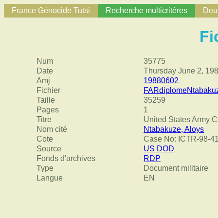
France Génocide Tutsi
Recherche multicritères
Deux
Fi
Num
35775
Date
Thursday June 2, 19
Amj
19880602
Fichier
FARdiplomeNtabakuz
Taille
35259
Pages
1
Titre
United States Army C
Nom cité
Ntabakuze, Aloys
Cote
Case No: ICTR-98-41-
Source
US DOD
Fonds d'archives
RDP
Type
Document militaire
Langue
EN