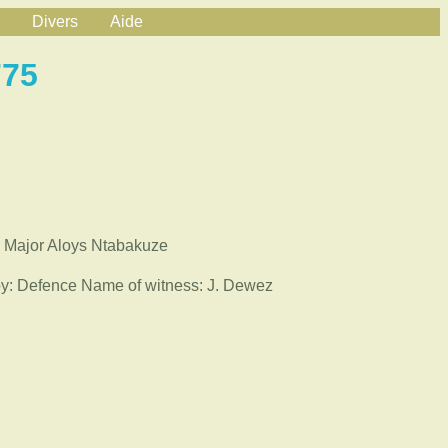
Divers
Aide
775
- Major Aloys Ntabakuze
y: Defence Name of witness: J. Dewez