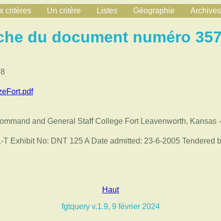
 critères
Un critère
Listes
Géographie
Archives
che du document numéro 35
88
eFort.pdf
ommand and General Staff College Fort Leavenworth, Kansas 
T Exhibit No: DNT 125 A Date admitted: 23-6-2005 Tendered b
Haut
fgtquery v.1.9, 9 février 2024