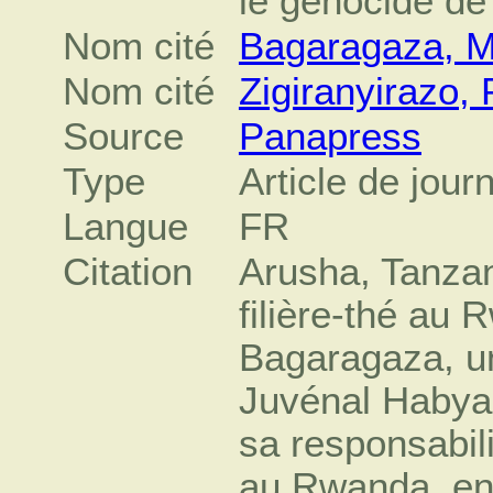
le génocide de
Nom cité
Bagaragaza, M
Nom cité
Zigiranyirazo, 
Source
Panapress
Type
Article de jour
Langue
FR
Citation
Arusha, Tanzan
filière-thé au
Bagaragaza, un
Juvénal Habya
sa responsabil
au Rwanda, en