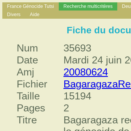
France Génocide Tutsi
Recherche multicritères
Deux
Divers
Aide
Fiche du doc
Num
35693
Date
Mardi 24 juin 
Amj
20080624
Fichier
BagaragazaRec
Taille
15194
Pages
2
Titre
Bagaragaza rec