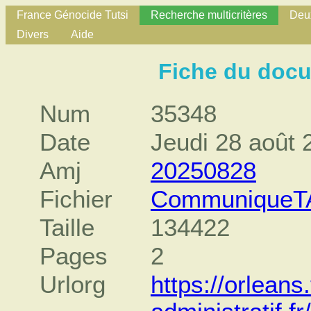
France Génocide Tutsi
Recherche multicritères
Deux
Divers
Aide
Fiche du doc
Num
35348
Date
Jeudi 28 août 
Amj
20250828
Fichier
CommuniqueTA
Taille
134422
Pages
2
Urlorg
https://orleans.