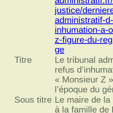
administratif.f
justice/dernier
administratif-d
inhumation-a-o
z-figure-du-re
ge
Titre
Le tribunal adm
refus d’inhuma
« Monsieur Z »
l’époque du gé
Sous titre
Le maire de l
à la famille de