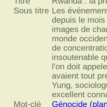
Titre
Rwanda : la p
Sous titre
Les événement
depuis le mois 
images de char
monde occiden
de concentrati
insoutenable q
l'on doit appe
avaient tout p
Yung, sociolog
excellent con
Mot-clé
Génocide (plani