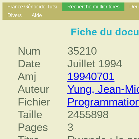
France Génocide Tutsi
Recherche multicritères
Deux
Divers
Aide
Fiche du doc
Num
35210
Date
Juillet 1994
Amj
19940701
Auteur
Yung, Jean-Mi
Fichier
Programmation
Taille
2455898
Pages
3