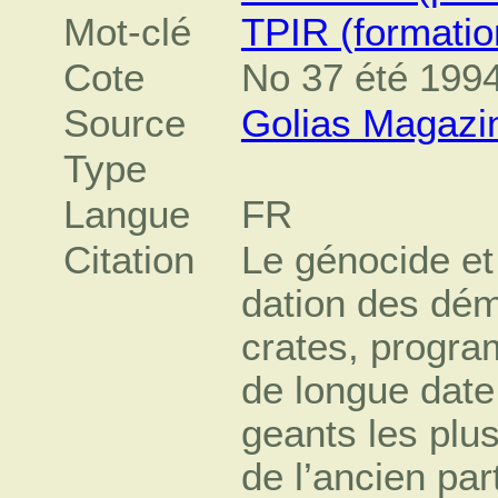
Mot-clé
TPIR (formatio
Cote
No 37 été 199
Source
Golias Magazi
Type
Langue
FR
Citation
Le génocide et 
dation des dé
crates, progr
de longue date 
geants les plu
de l’ancien par