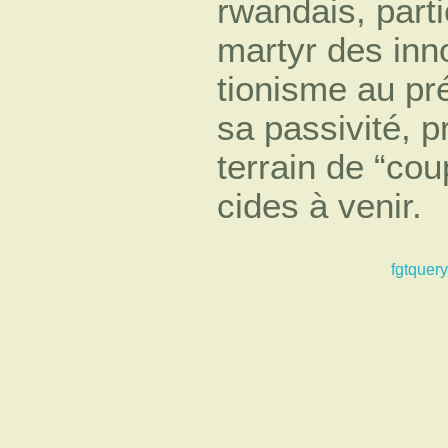
rwandais, parti
martyr des inn
tionisme au pré
sa passivité, p
terrain de “cou
cides à venir.
fgtquery