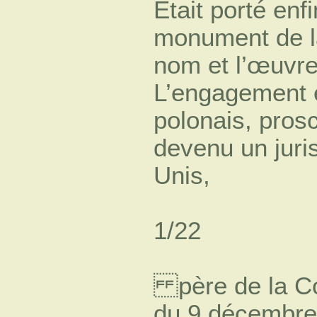
Était porté enfi
monument de la
nom et l’œuvr
L’engagement e
polonais, prosc
devenu un juris
Unis,
1/22
père de la Co
du 9 décembre 