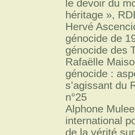
le devoir du m
héritage », RD
Hervé Ascencio
génocide de 19
génocide des T
Rafaëlle Maiso
génocide : asp
s’agissant du
n°25
Alphone Muleef
international 
de la vérité su