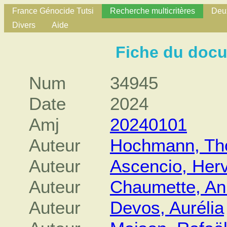
France Génocide Tutsi
Recherche multicritères
Deux
Divers
Aide
Fiche du doc
Num
34945
Date
2024
Amj
20240101
Auteur
Hochmann, T
Auteur
Ascencio, Her
Auteur
Chaumette, An
Auteur
Devos, Aurélia