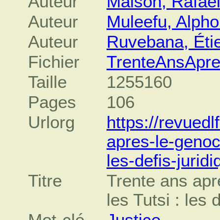
Auteur
Maison, Rafaël
Auteur
Muleefu, Alph
Auteur
Ruvebana, Éti
Fichier
TrenteAnsApr
Taille
1255160
Pages
106
Urlorg
https://revuedl
apres-le-genoci
les-defis-juridi
Titre
Trente ans apr
les Tutsi : les 
Mot-clé
Justice