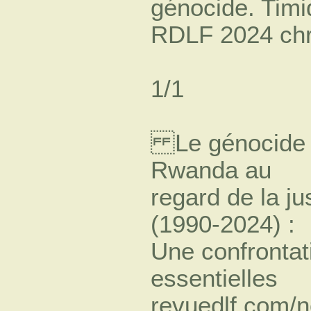
génocide. Timi
RDLF 2024 chr
1/1
Le génocide pe
Rwanda au
regard de la ju
(1990-2024) :
Une confrontat
essentielles
revuedlf.com/n