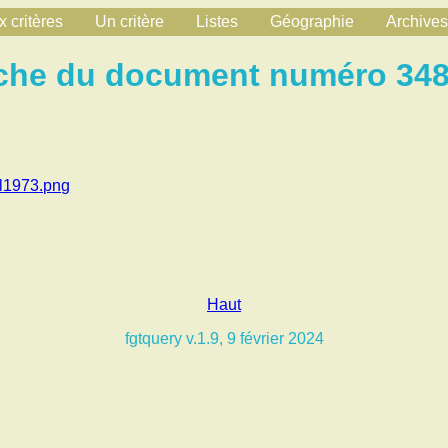
 critères
Un critère
Listes
Géographie
Archives
che du document numéro 34
il1973.png
Haut
fgtquery v.1.9, 9 février 2024