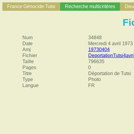
France Génocide Tutsi
Recherche multicritères
Deux
Fi
Num
34848
Date
Mercredi 4 avril 1973
Amj
19730404
Fichier
DeportationTutsi4avr
Taille
796635
Pages
0
Titre
Déportation de Tutsi
Type
Photo
Langue
FR