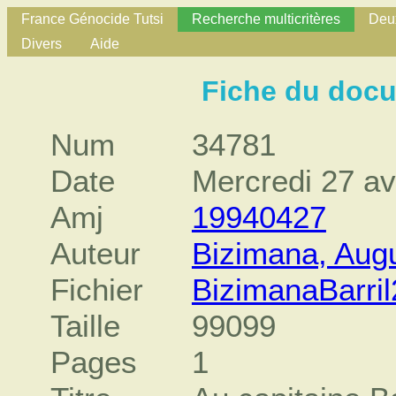
France Génocide Tutsi
Recherche multicritères
Deux
Divers
Aide
Fiche du doc
Num
34781
Date
Mercredi 27 av
Amj
19940427
Auteur
Bizimana, Augu
Fichier
BizimanaBarril
Taille
99099
Pages
1