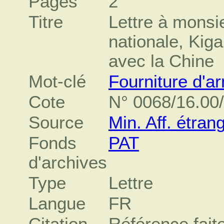
Pages
2
Titre
Lettre à monsi
nationale, Kiga
avec la Chine
Mot-clé
Fourniture d'a
Cote
N° 0068/16.00
Source
Min. Aff. étran
Fonds
PAT
d'archives
Type
Lettre
Langue
FR
Citation
Référence fait