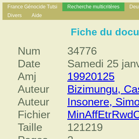
France Génocide Tutsi
Recherche multicritères
Deux
Divers
Aide
Fiche du doc
Num
34776
Date
Samedi 25 jan
Amj
19920125
Auteur
Bizimungu, Ca
Auteur
Insonere, Sim
Fichier
MinAffEtrRwdC
Taille
121219