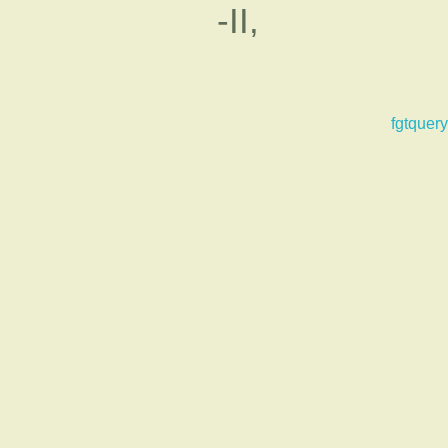
-II,
fgtquery