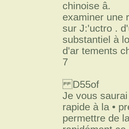
chinoise â.
examiner une r
sur J:'uctro . d
substantiel à l
d'ar tements ch
7
D55of
Je vous saurai
rapide à la • 
permettre de l