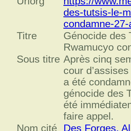
Urlorg
https://www.me
des-tutsis-le
condamne-27-a
Titre
Génocide des T
Rwamucyo cond
Sous titre
Après cinq sem
cour d’assise
a été condamné
génocide des T
été immédiate
faire appel.
Nom cité
Des Forges, Al