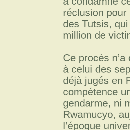
a condamné ce
réclusion pour
des Tutsis, qui
million de victi
Ce procès n’a
à celui des se
déjà jugés en 
compétence univ
gendarme, ni m
Rwamucyo, aujo
l’époque univers