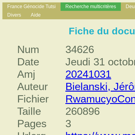
France Génocide Tutsi
Recherche multicritères
Deux
Divers
Aide
Fiche du doc
Num
34626
Date
Jeudi 31 octob
Amj
20241031
Auteur
Bielanski, Jér
Fichier
RwamucyoCond
Taille
260896
Pages
3