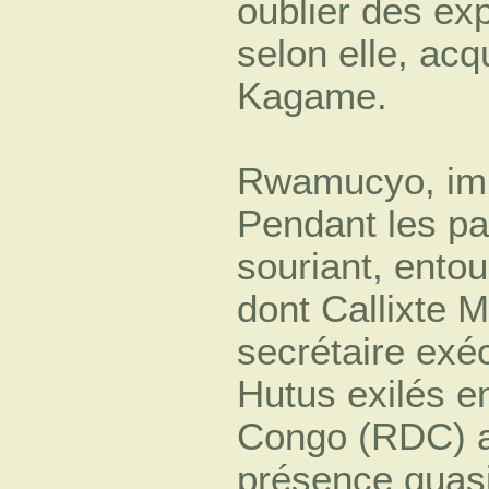
oublier des ex
selon elle, acq
Kagame.
Rwamucyo, imp
Pendant les pa
souriant, ento
dont Callixte 
secrétaire exé
Hutus exilés e
Congo (RDC) ap
présence quasi