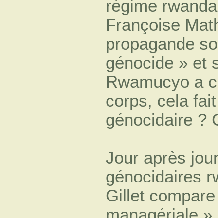
régime rwandai
Françoise Math
propagande soi
génocide » et s
Rwamucyo a co
corps, cela fai
génocidaire ? 
Jour après jou
génocidaires r
Gillet compare
managériale », 