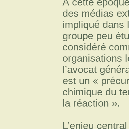
À cette époque,
des médias ext
impliqué dans 
groupe peu étu
considéré com
organisations l
l’avocat géné
est un « précu
chimique du ter
la réaction ».
L’enjeu centr