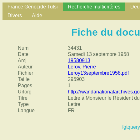
France Génocide Tutsi
Recherche multicritères
Deux
Divers
Aide
Fiche du doc
Num
34431
Date
Samedi 13 septembre 1958
Amj
19580913
Auteur
Leroy, Pierre
Fichier
Leroy13septembre1958.pdf
Taille
295903
Pages
1
Urlorg
http://rwandanationalarchives.go
Titre
Lettre à Monsieur le Résident du
Type
Lettre
Langue
FR
fgtquery